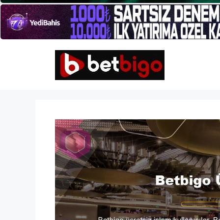
İçeriğe
atla