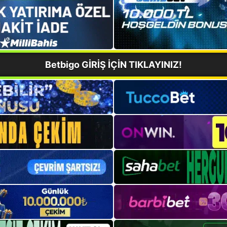
Betbigo GİRİŞ İÇİN TIKLAYINIZ!