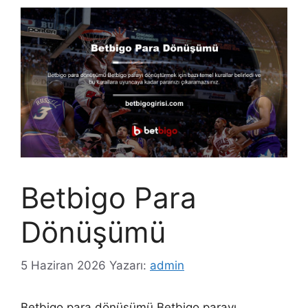
Betbigo Para
Dönüşümü
5 Haziran 2026
Yazarı:
admin
Betbigo para dönüşümü Betbigo parayı