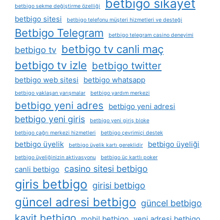
betbigo sikayet
betbigo sekme değiştirme özelliği
betbigo sitesi
betbigo telefonu müşteri hizmetleri ve desteği
Betbigo Telegram
betbigo telegram casino deneyimi
betbigo tv canli maç
betbigo tv
betbigo tv izle
betbigo twitter
betbigo web sitesi
betbigo whatsapp
betbigo yaklaşan yarışmalar
betbigo yardım merkezi
betbigo yeni adres
betbigo yeni adresi
betbigo yeni giris
betbigo yeni giriş bloke
betbigo çağrı merkezi hizmetleri
betbigo çevrimiçi destek
betbigo üyelik
betbigo üyeliği
betbigo üyelik kartı gereklidir
betbigo üyeliğinizin aktivasyonu
betbigo üç kartlı poker
casino sitesi betbigo
canli betbigo
giris betbigo
girisi betbigo
güncel adresi betbigo
güncel betbigo
kayit betbigo
mobil betbigo
yeni adresi betbigo