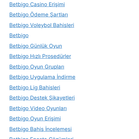
Betbigo Casino Erişimi
Betbigo Ödeme Şartları
Betbigo Voleybol Bahisleri
Betbigo
Betbigo Günlük Oyun
Betbigo Hızlı Prosedürler
Betbigo Oyun Grupları
Betbigo Uygulama İndirme
Betbigo Lig Bahisleri
Betbigo Destek Şikayetleri
Betbigo Video Oyunları
Betbigo Oyun Erişimi
Betbigo Bahis İncelemesi