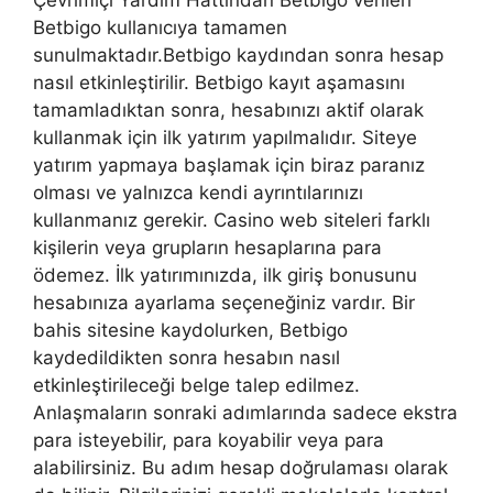
Betbigo kullanıcıya tamamen
sunulmaktadır.Betbigo kaydından sonra hesap
nasıl etkinleştirilir. Betbigo kayıt aşamasını
tamamladıktan sonra, hesabınızı aktif olarak
kullanmak için ilk yatırım yapılmalıdır. Siteye
yatırım yapmaya başlamak için biraz paranız
olması ve yalnızca kendi ayrıntılarınızı
kullanmanız gerekir. Casino web siteleri farklı
kişilerin veya grupların hesaplarına para
ödemez. İlk yatırımınızda, ilk giriş bonusunu
hesabınıza ayarlama seçeneğiniz vardır. Bir
bahis sitesine kaydolurken, Betbigo
kaydedildikten sonra hesabın nasıl
etkinleştirileceği belge talep edilmez.
Anlaşmaların sonraki adımlarında sadece ekstra
para isteyebilir, para koyabilir veya para
alabilirsiniz. Bu adım hesap doğrulaması olarak