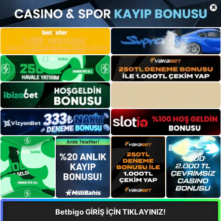
×
Betbigo GİRİŞ İÇİN TIKLAYINIZ!