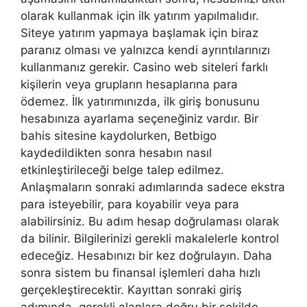
olarak kullanmak için ilk yatırım yapılmalıdır.
Siteye yatırım yapmaya başlamak için biraz
paranız olması ve yalnızca kendi ayrıntılarınızı
kullanmanız gerekir. Casino web siteleri farklı
kişilerin veya grupların hesaplarına para
ödemez. İlk yatırımınızda, ilk giriş bonusunu
hesabınıza ayarlama seçeneğiniz vardır. Bir
bahis sitesine kaydolurken, Betbigo
kaydedildikten sonra hesabın nasıl
etkinleştirileceği belge talep edilmez.
Anlaşmaların sonraki adımlarında sadece ekstra
para isteyebilir, para koyabilir veya para
alabilirsiniz. Bu adım hesap doğrulaması olarak
da bilinir. Bilgilerinizi gerekli makalelerle kontrol
edeceğiz. Hesabınızı bir kez doğrulayın. Daha
sonra sistem bu finansal işlemleri daha hızlı
gerçekleştirecektir. Kayıttan sonraki giriş