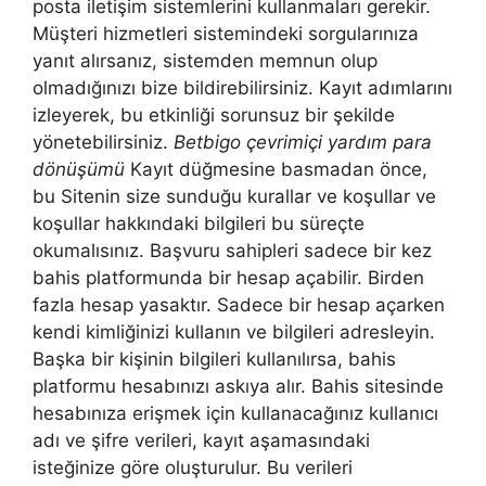
posta iletişim sistemlerini kullanmaları gerekir.
Müşteri hizmetleri sistemindeki sorgularınıza
yanıt alırsanız, sistemden memnun olup
olmadığınızı bize bildirebilirsiniz. Kayıt adımlarını
izleyerek, bu etkinliği sorunsuz bir şekilde
yönetebilirsiniz.
Betbigo çevrimiçi yardım para
dönüşümü
Kayıt düğmesine basmadan önce,
bu Sitenin size sunduğu kurallar ve koşullar ve
koşullar hakkındaki bilgileri bu süreçte
okumalısınız. Başvuru sahipleri sadece bir kez
bahis platformunda bir hesap açabilir. Birden
fazla hesap yasaktır. Sadece bir hesap açarken
kendi kimliğinizi kullanın ve bilgileri adresleyin.
Başka bir kişinin bilgileri kullanılırsa, bahis
platformu hesabınızı askıya alır. Bahis sitesinde
hesabınıza erişmek için kullanacağınız kullanıcı
adı ve şifre verileri, kayıt aşamasındaki
isteğinize göre oluşturulur. Bu verileri