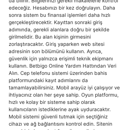
da bilinir. Bilgilerinizi gerekli makalelerle kontrol
edeceğiz. Hesabınızı bir kez doğrulayın. Daha
sonra sistem bu finansal işlemleri daha hızlı
gerçekleştirecektir. Kayıttan sonraki giriş
adımında, gerekli alanlara doğru bir şekilde
girilmelidir. Bu alan kişinin girmesini
zorlaştıracaktır. Giriş yaparken web sitesi
adresinin son bölümünü kullanın. Ayrıca,
güvenlik için yalnızca erişimli teknik ekipmanı
kullanın. Betbigo Online Yardım Hattından Veri
Alın. Cep telefonu sistemi üzerinden bahis
platformundaki kayıt adımlarını da
tamamlayabilirsiniz. Mobil arayüz iyi çalışıyor ve
ihtiyacınız olan her şeye sahip. Oyun platformu,
hızlı ve kolay bir sisteme sahip olarak
kullanıcıların istediklerine ayak uyduracaktır.
Mobil sistemi güvenli tutmak için seçtiğiniz
cihazı ve ağ bağlantısını kontrol edin. Sitenin