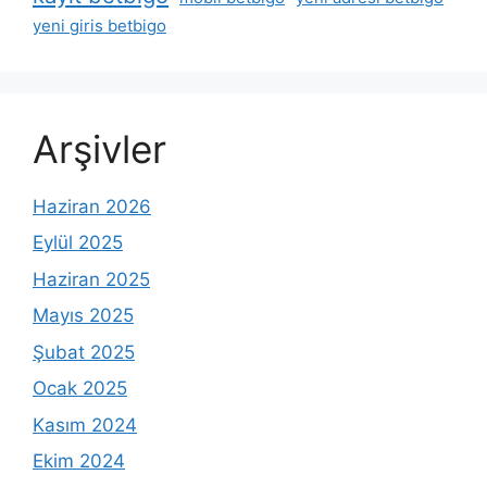
yeni giris betbigo
Arşivler
Haziran 2026
Eylül 2025
Haziran 2025
Mayıs 2025
Şubat 2025
Ocak 2025
Kasım 2024
Ekim 2024