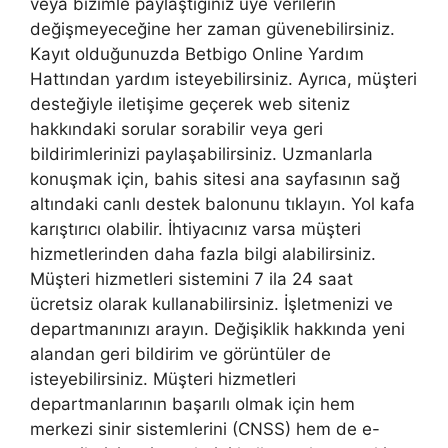
veya bizimle paylaştığınız üye verilerin
değişmeyeceğine her zaman güvenebilirsiniz.
Kayıt olduğunuzda Betbigo Online Yardım
Hattından yardım isteyebilirsiniz. Ayrıca, müşteri
desteğiyle iletişime geçerek web siteniz
hakkındaki sorular sorabilir veya geri
bildirimlerinizi paylaşabilirsiniz. Uzmanlarla
konuşmak için, bahis sitesi ana sayfasının sağ
altındaki canlı destek balonunu tıklayın. Yol kafa
karıştırıcı olabilir. İhtiyacınız varsa müşteri
hizmetlerinden daha fazla bilgi alabilirsiniz.
Müşteri hizmetleri sistemini 7 ila 24 saat
ücretsiz olarak kullanabilirsiniz. İşletmenizi ve
departmanınızı arayın. Değişiklik hakkında yeni
alandan geri bildirim ve görüntüler de
isteyebilirsiniz. Müşteri hizmetleri
departmanlarının başarılı olmak için hem
merkezi sinir sistemlerini (CNSS) hem de e-