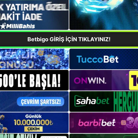
Betbigo GİRİŞ İÇİN TIKLAYINIZ!