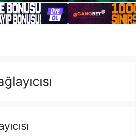
ğlayıcısı
yıcısı