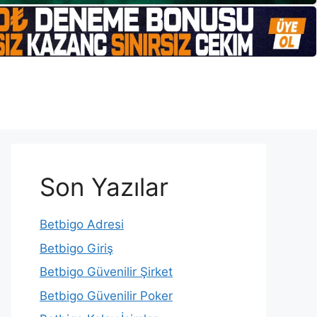
Son Yazılar
Betbigo Adresi
Betbigo Giriş
Betbigo Güvenilir Şirket
Betbigo Güvenilir Poker