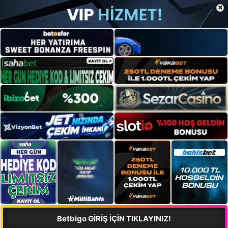
×
Betbigo GİRİŞ İÇİN TIKLAYINIZ!