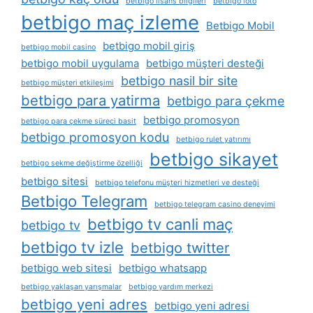
betbigo lisans bilgileri
betbigo loto
betbigo maç izleme
Betbigo Mobil
betbigo mobil giriş
betbigo mobil casino
betbigo mobil uygulama
betbigo müşteri desteği
betbigo nasil bir site
betbigo müşteri etkileşimi
betbigo para yatirma
betbigo para çekme
betbigo promosyon
betbigo para çekme süreci basit
betbigo promosyon kodu
betbigo rulet yatırımı
betbigo sikayet
betbigo sekme değiştirme özelliği
betbigo sitesi
betbigo telefonu müşteri hizmetleri ve desteği
Betbigo Telegram
betbigo telegram casino deneyimi
betbigo tv canli maç
betbigo tv
betbigo tv izle
betbigo twitter
betbigo web sitesi
betbigo whatsapp
betbigo yaklaşan yarışmalar
betbigo yardım merkezi
betbigo yeni adres
betbigo yeni adresi