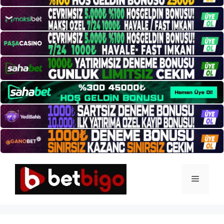
İçeriğe
atla
Menü