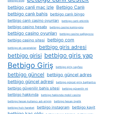
betbigo blog
betbigo canli maç izle
Betbigo Canlı
betbigo canlı bahis
betbigo canlı bingo
betbigo canlı casino oyunları
betbigo canlı etkinlik
betbigo casino hesabı
betbigo casino komisyonu
betbigo casino oyunları
betbigo casino sağlayıcısı
betbigo com
betbigo casino sitesi
betbigo giris adresi
betbigo ek seçenekler
betbigo giris yap
betbigo girisi
Betbigo Giriş
betbigo giriş sayfası
betbigo güncel
betbigo güncel adres
betbigo güncel adresi
betbigo güncel giriş bağlantısı
betbigo güvenilir bahis sitesi
betbigo güvenilir mi
betbigo hakkında
betbigo hakkında mobil casino
betbigo hesap kullanıcı adı erişim
betbigo hesap üyelik
betbigo instagram
betbigo kayit
betbigo hızlı hareket
betbigo kaç oldu