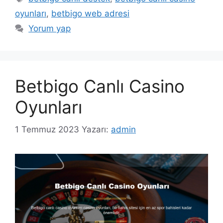
oyunları
,
betbigo web adresi
Yorum yap
Betbigo Canlı Casino
Oyunları
1 Temmuz 2023
Yazarı:
admin