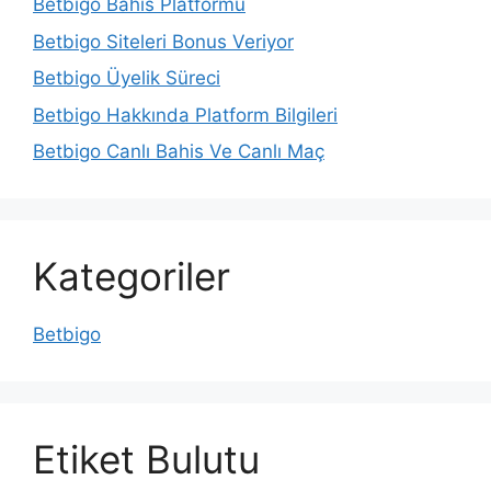
Betbigo Bahis Platformu
Betbigo Siteleri Bonus Veriyor
Betbigo Üyelik Süreci
Betbigo Hakkında Platform Bilgileri
Betbigo Canlı Bahis Ve Canlı Maç
Kategoriler
Betbigo
Etiket Bulutu