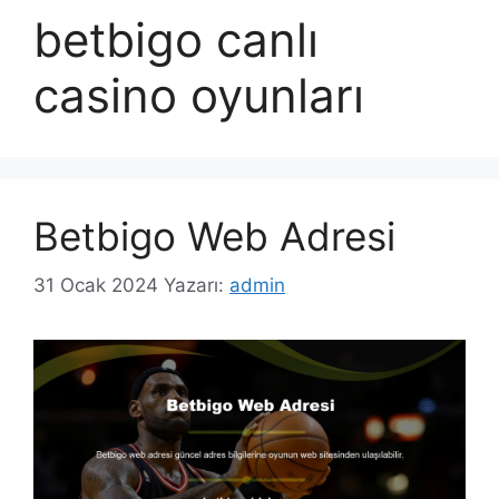
betbigo canlı
casino oyunları
Betbigo Web Adresi
31 Ocak 2024
Yazarı:
admin