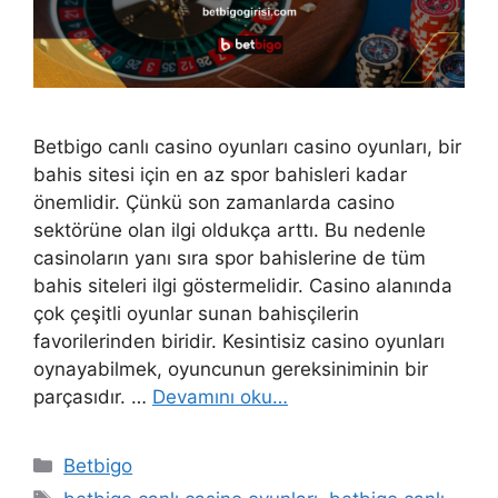
Betbigo canlı casino oyunları casino oyunları, bir
bahis sitesi için en az spor bahisleri kadar
önemlidir. Çünkü son zamanlarda casino
sektörüne olan ilgi oldukça arttı. Bu nedenle
casinoların yanı sıra spor bahislerine de tüm
bahis siteleri ilgi göstermelidir. Casino alanında
çok çeşitli oyunlar sunan bahisçilerin
favorilerinden biridir. Kesintisiz casino oyunları
oynayabilmek, oyuncunun gereksiniminin bir
parçasıdır. …
Devamını oku…
Kategoriler
Betbigo
Etiketler