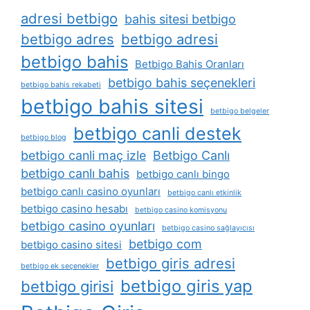
adresi betbigo
bahis sitesi betbigo
betbigo adres
betbigo adresi
betbigo bahis
Betbigo Bahis Oranları
betbigo bahis seçenekleri
betbigo bahis rekabeti
betbigo bahis sitesi
betbigo belgeler
betbigo canli destek
betbigo blog
betbigo canli maç izle
Betbigo Canlı
betbigo canlı bahis
betbigo canlı bingo
betbigo canlı casino oyunları
betbigo canlı etkinlik
betbigo casino hesabı
betbigo casino komisyonu
betbigo casino oyunları
betbigo casino sağlayıcısı
betbigo com
betbigo casino sitesi
betbigo giris adresi
betbigo ek seçenekler
betbigo giris yap
betbigo girisi