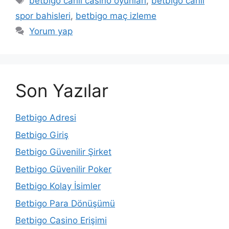
betbigo canlı casino oyunları
,
betbigo canlı
spor bahisleri
,
betbigo maç izleme
Yorum yap
Son Yazılar
Betbigo Adresi
Betbigo Giriş
Betbigo Güvenilir Şirket
Betbigo Güvenilir Poker
Betbigo Kolay İsimler
Betbigo Para Dönüşümü
Betbigo Casino Erişimi