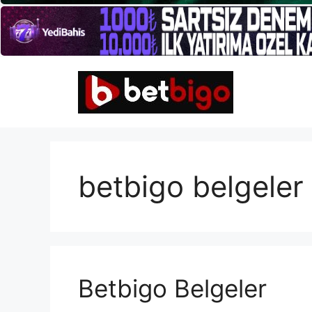
İçeriğe
atla
betbigo belgeler
Betbigo Belgeler