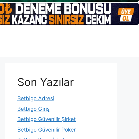
Son Yazılar
Betbigo Adresi
Betbigo Giriş
Betbigo Güvenilir Şirket
Betbigo Güvenilir Poker