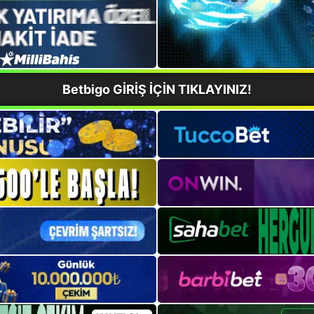
Betbigo GİRİŞ İÇİN TIKLAYINIZ!