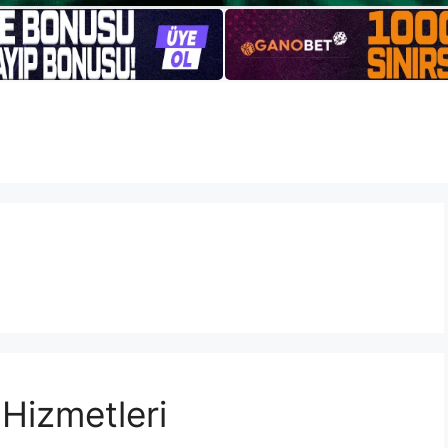
Hizmetleri