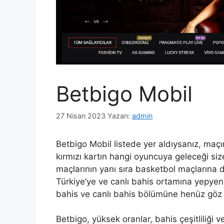
Betbigo Mobil
27 Nisan 2023
Yazarı:
admin
Betbigo Mobil listede yer aldıysanız, maçı
kırmızı kartın hangi oyuncuya geleceği size 
maçlarının yanı sıra basketbol maçlarına da
Türkiye’ye ve canlı bahis ortamına yepyen
bahis ve canlı bahis bölümüne henüz göz 
Betbigo, yüksek oranlar, bahis çeşitliliği ve