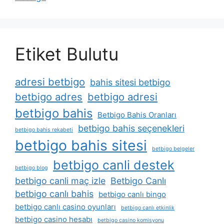
Etiket Bulutu
adresi betbigo
bahis sitesi betbigo
betbigo adres
betbigo adresi
betbigo bahis
Betbigo Bahis Oranları
betbigo bahis seçenekleri
betbigo bahis rekabeti
betbigo bahis sitesi
betbigo belgeler
betbigo canli destek
betbigo blog
betbigo canli maç izle
Betbigo Canlı
betbigo canlı bahis
betbigo canlı bingo
betbigo canlı casino oyunları
betbigo canlı etkinlik
betbigo casino hesabı
betbigo casino komisyonu