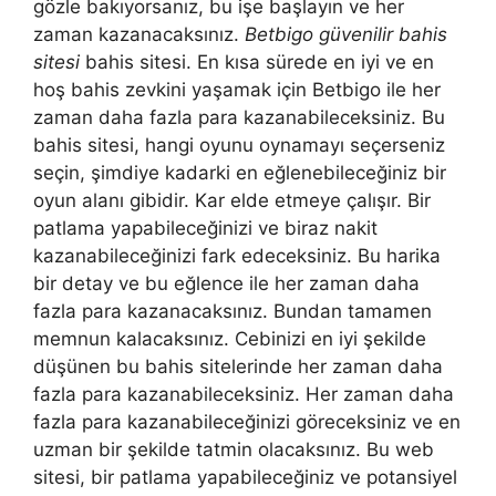
gözle bakıyorsanız, bu işe başlayın ve her
zaman kazanacaksınız.
Betbigo güvenilir bahis
sitesi
bahis sitesi. En kısa sürede en iyi ve en
hoş bahis zevkini yaşamak için Betbigo ile her
zaman daha fazla para kazanabileceksiniz. Bu
bahis sitesi, hangi oyunu oynamayı seçerseniz
seçin, şimdiye kadarki en eğlenebileceğiniz bir
oyun alanı gibidir. Kar elde etmeye çalışır. Bir
patlama yapabileceğinizi ve biraz nakit
kazanabileceğinizi fark edeceksiniz. Bu harika
bir detay ve bu eğlence ile her zaman daha
fazla para kazanacaksınız. Bundan tamamen
memnun kalacaksınız. Cebinizi en iyi şekilde
düşünen bu bahis sitelerinde her zaman daha
fazla para kazanabileceksiniz. Her zaman daha
fazla para kazanabileceğinizi göreceksiniz ve en
uzman bir şekilde tatmin olacaksınız. Bu web
sitesi, bir patlama yapabileceğiniz ve potansiyel