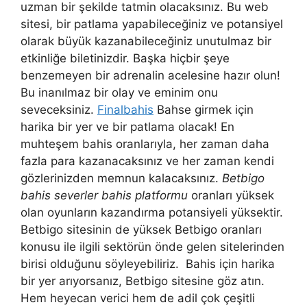
uzman bir şekilde tatmin olacaksınız. Bu web
sitesi, bir patlama yapabileceğiniz ve potansiyel
olarak büyük kazanabileceğiniz unutulmaz bir
etkinliğe biletinizdir. Başka hiçbir şeye
benzemeyen bir adrenalin acelesine hazır olun!
Bu inanılmaz bir olay ve eminim onu
seveceksiniz.
Finalbahis
Bahse girmek için
harika bir yer ve bir patlama olacak! En
muhteşem bahis oranlarıyla, her zaman daha
fazla para kazanacaksınız ve her zaman kendi
gözlerinizden memnun kalacaksınız.
Betbigo
bahis severler bahis platformu
oranları yüksek
olan oyunların kazandırma potansiyeli yüksektir.
Betbigo sitesinin de yüksek Betbigo oranları
konusu ile ilgili sektörün önde gelen sitelerinden
birisi olduğunu söyleyebiliriz. Bahis için harika
bir yer arıyorsanız, Betbigo sitesine göz atın.
Hem heyecan verici hem de adil çok çeşitli