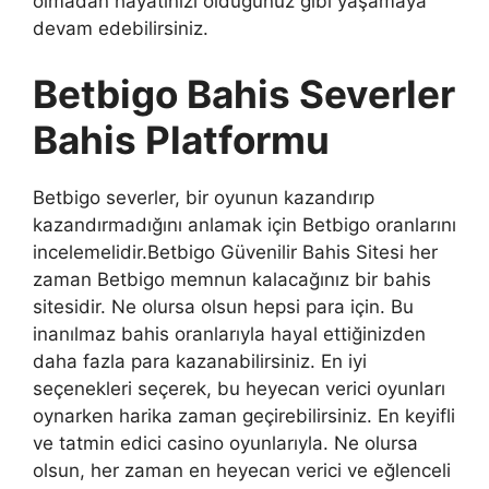
olmadan hayatınızı olduğunuz gibi yaşamaya
devam edebilirsiniz.
Betbigo Bahis Severler
Bahis Platformu
Betbigo severler, bir oyunun kazandırıp
kazandırmadığını anlamak için Betbigo oranlarını
incelemelidir.Betbigo Güvenilir Bahis Sitesi her
zaman Betbigo memnun kalacağınız bir bahis
sitesidir. Ne olursa olsun hepsi para için. Bu
inanılmaz bahis oranlarıyla hayal ettiğinizden
daha fazla para kazanabilirsiniz. En iyi
seçenekleri seçerek, bu heyecan verici oyunları
oynarken harika zaman geçirebilirsiniz. En keyifli
ve tatmin edici casino oyunlarıyla. Ne olursa
olsun, her zaman en heyecan verici ve eğlenceli