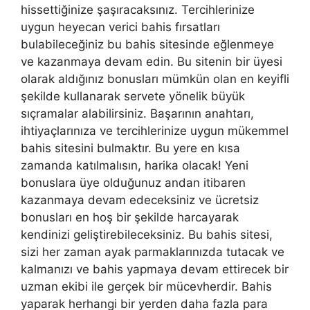
hissettiğinize şaşıracaksınız. Tercihlerinize
uygun heyecan verici bahis fırsatları
bulabileceğiniz bu bahis sitesinde eğlenmeye
ve kazanmaya devam edin. Bu sitenin bir üyesi
olarak aldığınız bonusları mümkün olan en keyifli
şekilde kullanarak servete yönelik büyük
sıçramalar alabilirsiniz. Başarının anahtarı,
ihtiyaçlarınıza ve tercihlerinize uygun mükemmel
bahis sitesini bulmaktır. Bu yere en kısa
zamanda katılmalısın, harika olacak! Yeni
bonuslara üye olduğunuz andan itibaren
kazanmaya devam edeceksiniz ve ücretsiz
bonusları en hoş bir şekilde harcayarak
kendinizi geliştirebileceksiniz. Bu bahis sitesi,
sizi her zaman ayak parmaklarınızda tutacak ve
kalmanızı ve bahis yapmaya devam ettirecek bir
uzman ekibi ile gerçek bir mücevherdir. Bahis
yaparak herhangi bir yerden daha fazla para