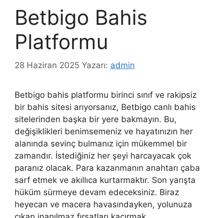
Betbigo Bahis
Platformu
28 Haziran 2025
Yazarı:
admin
Betbigo bahis platformu birinci sınıf ve rakipsiz
bir bahis sitesi arıyorsanız, Betbigo canlı bahis
sitelerinden başka bir yere bakmayın. Bu,
değişiklikleri benimsemeniz ve hayatınızın her
alanında sevinç bulmanız için mükemmel bir
zamandır. İstediğiniz her şeyi harcayacak çok
paranız olacak. Para kazanmanın anahtarı çaba
sarf etmek ve akıllıca kurtarmaktır. Son yarışta
hüküm sürmeye devam edeceksiniz. Biraz
heyecan ve macera havasındayken, yolunuza
çıkan inanılmaz fırsatları kaçırmak