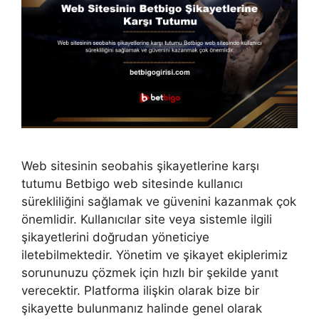
Web sitesinin seobahis şikayetlerine karşı
tutumu Betbigo web sitesinde kullanıcı
sürekliliğini sağlamak ve güvenini kazanmak çok
önemlidir. Kullanıcılar site veya sistemle ilgili
şikayetlerini doğrudan yöneticiye
iletebilmektedir. Yönetim ve şikayet ekiplerimiz
sorununuzu çözmek için hızlı bir şekilde yanıt
verecektir. Platforma ilişkin olarak bize bir
şikayette bulunmanız halinde genel olarak