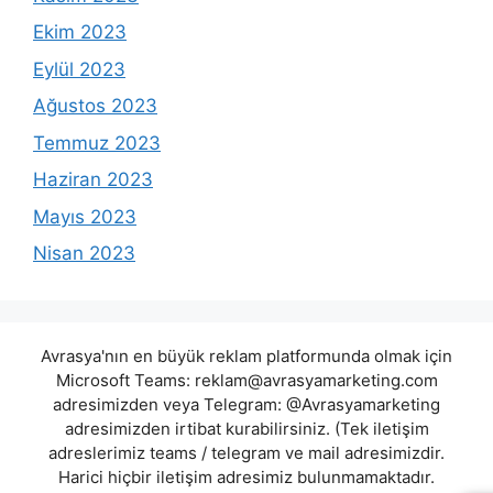
Ekim 2023
Eylül 2023
Ağustos 2023
Temmuz 2023
Haziran 2023
Mayıs 2023
Nisan 2023
Avrasya'nın en büyük reklam platformunda olmak için
Microsoft Teams:
reklam@avrasyamarketing.com
adresimizden veya Telegram: @Avrasyamarketing
adresimizden irtibat kurabilirsiniz. (Tek iletişim
adreslerimiz teams / telegram ve mail adresimizdir.
Harici hiçbir iletişim adresimiz bulunmamaktadır.