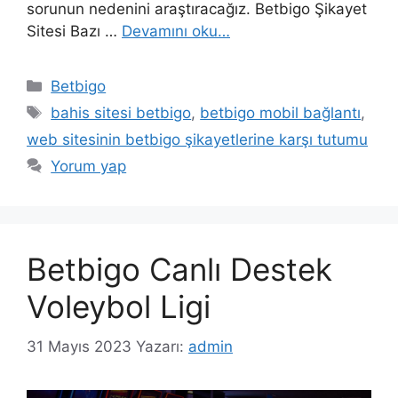
sorunun nedenini araştıracağız. Betbigo Şikayet
Sitesi Bazı …
Devamını oku…
Kategoriler
Betbigo
Etiketler
bahis sitesi betbigo
,
betbigo mobil bağlantı
,
web sitesinin betbigo şikayetlerine karşı tutumu
Yorum yap
Betbigo Canlı Destek
Voleybol Ligi
31 Mayıs 2023
Yazarı:
admin