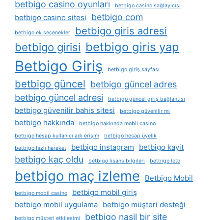
betbigo casino oyunları
betbigo casino sağlayıcısı
betbigo com
betbigo casino sitesi
betbigo giris adresi
betbigo ek seçenekler
betbigo giris yap
betbigo girisi
Betbigo Giriş
betbigo giriş sayfası
betbigo güncel
betbigo güncel adres
betbigo güncel adresi
betbigo güncel giriş bağlantısı
betbigo güvenilir bahis sitesi
betbigo güvenilir mi
betbigo hakkında
betbigo hakkında mobil casino
betbigo hesap kullanıcı adı erişim
betbigo hesap üyelik
betbigo instagram
betbigo kayit
betbigo hızlı hareket
betbigo kaç oldu
betbigo lisans bilgileri
betbigo loto
betbigo maç izleme
Betbigo Mobil
betbigo mobil giriş
betbigo mobil casino
betbigo mobil uygulama
betbigo müşteri desteği
betbigo nasil bir site
betbigo müşteri etkileşimi