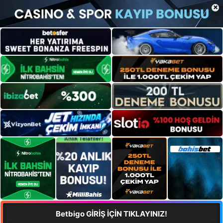
×
Betbigo GİRİŞ İÇİN TIKLAYINIZ!