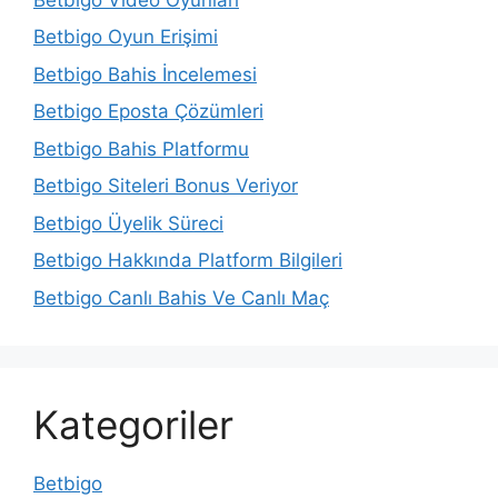
Betbigo Oyun Erişimi
Betbigo Bahis İncelemesi
Betbigo Eposta Çözümleri
Betbigo Bahis Platformu
Betbigo Siteleri Bonus Veriyor
Betbigo Üyelik Süreci
Betbigo Hakkında Platform Bilgileri
Betbigo Canlı Bahis Ve Canlı Maç
Kategoriler
Betbigo