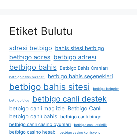
Etiket Bulutu
adresi betbigo
bahis sitesi betbigo
betbigo adres
betbigo adresi
betbigo bahis
Betbigo Bahis Oranları
betbigo bahis seçenekleri
betbigo bahis rekabeti
betbigo bahis sitesi
betbigo belgeler
betbigo canli destek
betbigo blog
betbigo canli maç izle
Betbigo Canlı
betbigo canlı bahis
betbigo canlı bingo
betbigo canlı casino oyunları
betbigo canlı etkinlik
betbigo casino hesabı
betbigo casino komisyonu