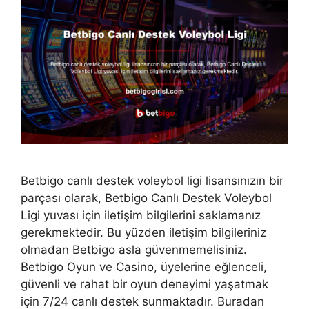
Betbigo canlı destek voleybol ligi lisansınızın bir
parçası olarak, Betbigo Canlı Destek Voleybol
Ligi yuvası için iletişim bilgilerini saklamanız
gerekmektedir. Bu yüzden iletişim bilgileriniz
olmadan Betbigo asla güvenmemelisiniz.
Betbigo Oyun ve Casino, üyelerine eğlenceli,
güvenli ve rahat bir oyun deneyimi yaşatmak
için 7/24 canlı destek sunmaktadır. Buradan