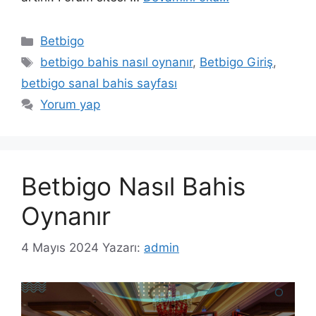
Kategoriler
Betbigo
Etiketler
betbigo bahis nasıl oynanır
,
Betbigo Giriş
,
betbigo sanal bahis sayfası
Yorum yap
Betbigo Nasıl Bahis
Oynanır
4 Mayıs 2024
Yazarı:
admin