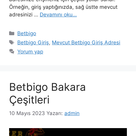
Örneğin, giriş yaptığınızda, sağ üstte mevcut
adresinizi …
Devamını oku…
Kategoriler
Betbigo
Etiketler
Betbigo Giriş
,
Mevcut Betbigo Giriş Adresi
Yorum yap
Betbigo Bakara
Çeşitleri
10 Mayıs 2023
Yazarı:
admin