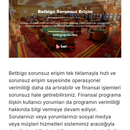
Betbigo sorunsuz erişim tek tıklamayla hızlı ve
sorunsuz erişim sayesinde operasyonel
verimliliği daha da artırabilir ve finansal işlemleri
sorunsuz hale getirebilirsiniz. Finansal programa
ilişkin kullanıcı yorumları da programın verimliliği
hakkında bilgi vermeye devam ediyor.
Sorularınızı veya yorumlarınızı sosyal medya
veya müşteri hizmetleri sistemimiz aracılığıyla