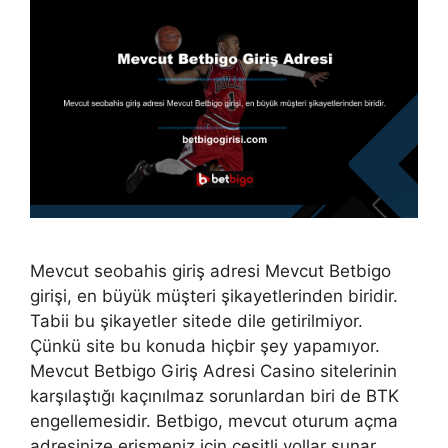
Mevcut seobahis giriş adresi Mevcut Betbigo
girişi, en büyük müşteri şikayetlerinden biridir.
Tabii bu şikayetler sitede dile getirilmiyor.
Çünkü site bu konuda hiçbir şey yapamıyor.
Mevcut Betbigo Giriş Adresi Casino sitelerinin
karşılaştığı kaçınılmaz sorunlardan biri de BTK
engellemesidir. Betbigo, mevcut oturum açma
adresinize erişmeniz için çeşitli yollar sunar.