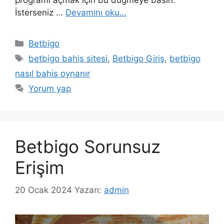
programı açmak için bu düğmeye basın.
İsterseniz …
Devamını oku…
Kategoriler
Betbigo
Etiketler
betbigo bahis sitesi
,
Betbigo Giriş
,
betbigo
nasıl bahis oynanır
Yorum yap
Betbigo Sorunsuz
Erişim
20 Ocak 2024
Yazarı:
admin