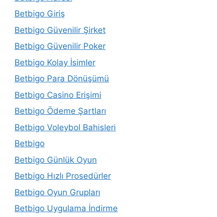
Betbigo Giriş
Betbigo Güvenilir Şirket
Betbigo Güvenilir Poker
Betbigo Kolay İsimler
Betbigo Para Dönüşümü
Betbigo Casino Erişimi
Betbigo Ödeme Şartları
Betbigo Voleybol Bahisleri
Betbigo
Betbigo Günlük Oyun
Betbigo Hızlı Prosedürler
Betbigo Oyun Grupları
Betbigo Uygulama İndirme