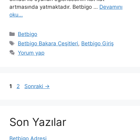
artmasında yatmaktadır. Betbigo …
Devamını
oku…
Kategoriler
Betbigo
Etiketler
Betbigo Bakara Çeşitleri
,
Betbigo Giriş
Yorum yap
Sayfa
Sayfa
1
2
Sonraki
→
Son Yazılar
Betbigo Adresi