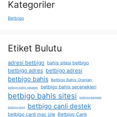
Kategoriler
Betbigo
Etiket Bulutu
adresi betbigo
bahis sitesi betbigo
betbigo adres
betbigo adresi
betbigo bahis
Betbigo Bahis Oranları
betbigo bahis seçenekleri
betbigo bahis rekabeti
betbigo bahis sitesi
betbigo belgeler
betbigo canli destek
betbigo blog
betbigo canli maç izle
Betbigo Canlı