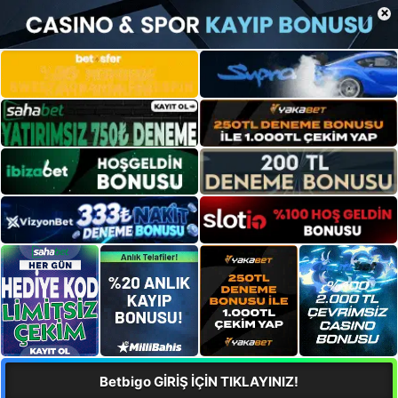
×
Betbigo GİRİŞ İÇİN TIKLAYINIZ!