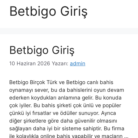
Betbigo Giriş
Betbigo Giriş
10 Haziran 2026
Yazarı:
admin
Betbigo Birçok Türk ve Betbigo canlı bahis
oynamayı sever, bu da bahislerini oyun devam
ederken koydukları anlamına gelir. Bu konuda
çok iyiler. Bu bahis şirketi çok ünlü ve popüler
çünkü iyi fırsatlar ve ödüller sunuyor. Ayrıca
diğer şirketlere göre daha güvenilir olmasını
sağlayan daha iyi bir sisteme sahiptir. Bu firma
ile kolaylıkla online bahis yapabilir ve maçların …