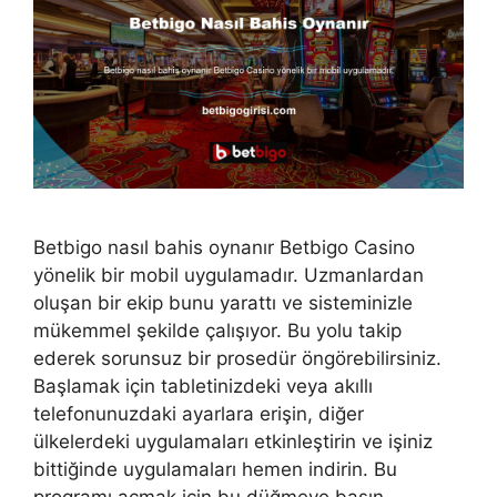
Betbigo nasıl bahis oynanır Betbigo Casino
yönelik bir mobil uygulamadır. Uzmanlardan
oluşan bir ekip bunu yarattı ve sisteminizle
mükemmel şekilde çalışıyor. Bu yolu takip
ederek sorunsuz bir prosedür öngörebilirsiniz.
Başlamak için tabletinizdeki veya akıllı
telefonunuzdaki ayarlara erişin, diğer
ülkelerdeki uygulamaları etkinleştirin ve işiniz
bittiğinde uygulamaları hemen indirin. Bu