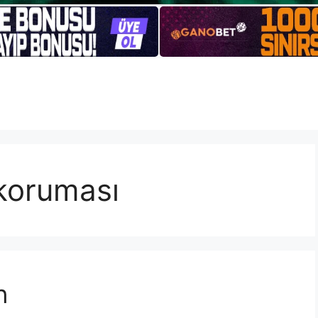
koruması
n