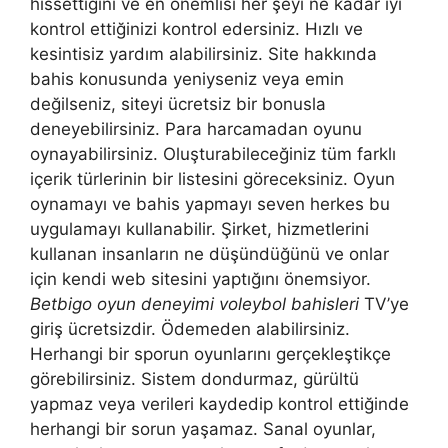
hissettiğini ve en önemlisi her şeyi ne kadar iyi
kontrol ettiğinizi kontrol edersiniz. Hızlı ve
kesintisiz yardım alabilirsiniz. Site hakkında
bahis konusunda yeniyseniz veya emin
değilseniz, siteyi ücretsiz bir bonusla
deneyebilirsiniz. Para harcamadan oyunu
oynayabilirsiniz. Oluşturabileceğiniz tüm farklı
içerik türlerinin bir listesini göreceksiniz. Oyun
oynamayı ve bahis yapmayı seven herkes bu
uygulamayı kullanabilir. Şirket, hizmetlerini
kullanan insanların ne düşündüğünü ve onlar
için kendi web sitesini yaptığını önemsiyor.
Betbigo oyun deneyimi voleybol bahisleri
TV’ye
giriş ücretsizdir. Ödemeden alabilirsiniz.
Herhangi bir sporun oyunlarını gerçekleştikçe
görebilirsiniz. Sistem dondurmaz, gürültü
yapmaz veya verileri kaydedip kontrol ettiğinde
herhangi bir sorun yaşamaz. Sanal oyunlar,