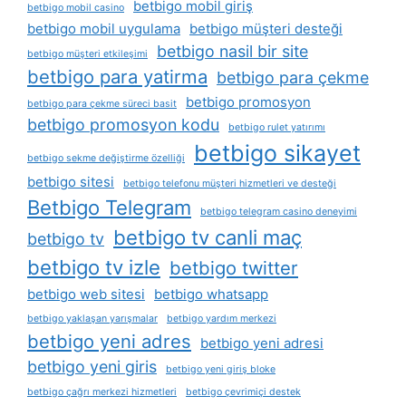
betbigo mobil giriş
betbigo mobil casino
betbigo mobil uygulama
betbigo müşteri desteği
betbigo nasil bir site
betbigo müşteri etkileşimi
betbigo para yatirma
betbigo para çekme
betbigo promosyon
betbigo para çekme süreci basit
betbigo promosyon kodu
betbigo rulet yatırımı
betbigo sikayet
betbigo sekme değiştirme özelliği
betbigo sitesi
betbigo telefonu müşteri hizmetleri ve desteği
Betbigo Telegram
betbigo telegram casino deneyimi
betbigo tv canli maç
betbigo tv
betbigo tv izle
betbigo twitter
betbigo web sitesi
betbigo whatsapp
betbigo yaklaşan yarışmalar
betbigo yardım merkezi
betbigo yeni adres
betbigo yeni adresi
betbigo yeni giris
betbigo yeni giriş bloke
betbigo çağrı merkezi hizmetleri
betbigo çevrimiçi destek