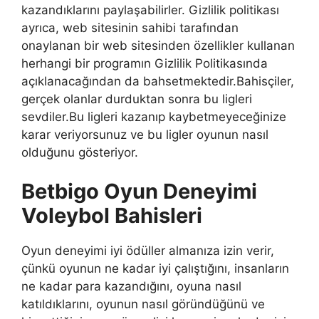
kazandıklarını paylaşabilirler. Gizlilik politikası
ayrıca, web sitesinin sahibi tarafından
onaylanan bir web sitesinden özellikler kullanan
herhangi bir programın Gizlilik Politikasında
açıklanacağından da bahsetmektedir.Bahisçiler,
gerçek olanlar durduktan sonra bu ligleri
sevdiler.Bu ligleri kazanıp kaybetmeyeceğinize
karar veriyorsunuz ve bu ligler oyunun nasıl
olduğunu gösteriyor.
Betbigo Oyun Deneyimi
Voleybol Bahisleri
Oyun deneyimi iyi ödüller almanıza izin verir,
çünkü oyunun ne kadar iyi çalıştığını, insanların
ne kadar para kazandığını, oyuna nasıl
katıldıklarını, oyunun nasıl göründüğünü ve