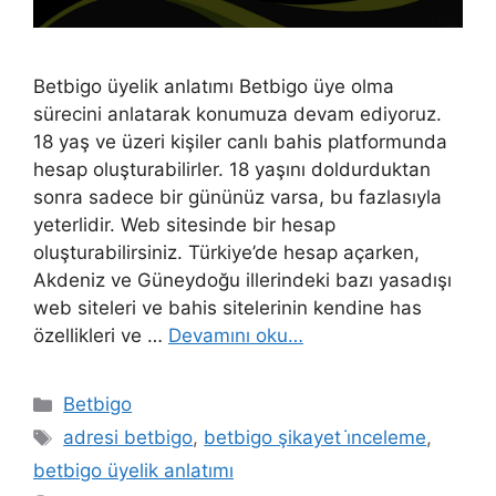
Betbigo üyelik anlatımı Betbigo üye olma
sürecini anlatarak konumuza devam ediyoruz.
18 yaş ve üzeri kişiler canlı bahis platformunda
hesap oluşturabilirler. 18 yaşını doldurduktan
sonra sadece bir gününüz varsa, bu fazlasıyla
yeterlidir. Web sitesinde bir hesap
oluşturabilirsiniz. Türkiye’de hesap açarken,
Akdeniz ve Güneydoğu illerindeki bazı yasadışı
web siteleri ve bahis sitelerinin kendine has
özellikleri ve …
Devamını oku…
Kategoriler
Betbigo
Etiketler
adresi betbigo
,
betbigo şikayet i̇nceleme
,
betbigo üyelik anlatımı