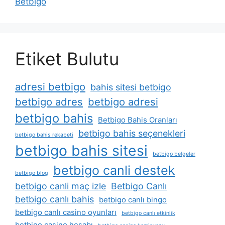
Betbigo
Etiket Bulutu
adresi betbigo
bahis sitesi betbigo
betbigo adres
betbigo adresi
betbigo bahis
Betbigo Bahis Oranları
betbigo bahis seçenekleri
betbigo bahis rekabeti
betbigo bahis sitesi
betbigo belgeler
betbigo canli destek
betbigo blog
betbigo canli maç izle
Betbigo Canlı
betbigo canlı bahis
betbigo canlı bingo
betbigo canlı casino oyunları
betbigo canlı etkinlik
betbigo casino hesabı