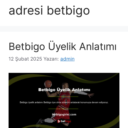
adresi betbigo
Betbigo Üyelik Anlatımı
12 Şubat 2025
Yazarı:
admin