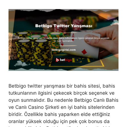
Betbigo twitter yarışması bir bahis sitesi, bahis
tutkunlarının ilgisini çekecek birçok seçenek ve
oyun sunmalıdır. Bu nedenle Betbigo Canlı Bahis
ve Canlı Casino Şirketi en iyi bahis sitelerinden
biridir. Özellikle bahis yaparken elde ettiğiniz
oranlar yüksek olduğu için pek çok bonus da