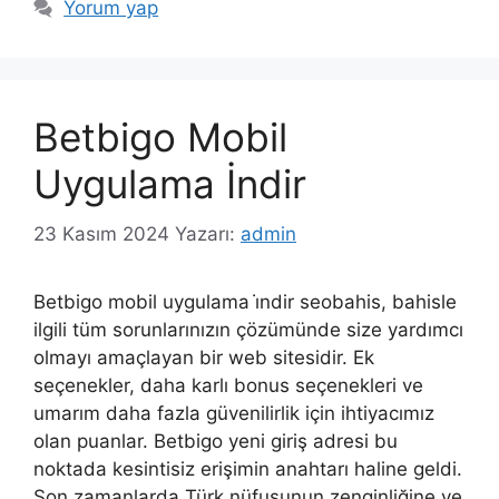
Yorum yap
Betbigo Mobil
Uygulama İndir
23 Kasım 2024
Yazarı:
admin
Betbigo mobil uygulama i̇ndir seobahis, bahisle
ilgili tüm sorunlarınızın çözümünde size yardımcı
olmayı amaçlayan bir web sitesidir. Ek
seçenekler, daha karlı bonus seçenekleri ve
umarım daha fazla güvenilirlik için ihtiyacımız
olan puanlar. Betbigo yeni giriş adresi bu
noktada kesintisiz erişimin anahtarı haline geldi.
Son zamanlarda Türk nüfusunun zenginliğine ve