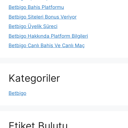
Betbigo Bahis Platformu
Betbigo Siteleri Bonus Veriyor
Betbigo Üyelik Süreci
Betbigo Hakkında Platform Bilgileri
Betbigo Canlı Bahis Ve Canlı Maç
Kategoriler
Betbigo
Etiket Bulutu