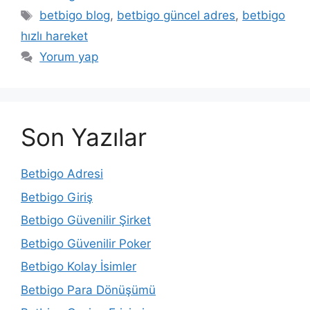
Etiketler
betbigo blog
,
betbigo güncel adres
,
betbigo
hızlı hareket
Yorum yap
Son Yazılar
Betbigo Adresi
Betbigo Giriş
Betbigo Güvenilir Şirket
Betbigo Güvenilir Poker
Betbigo Kolay İsimler
Betbigo Para Dönüşümü