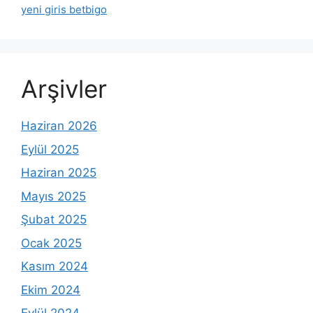
yeni giris betbigo
Arşivler
Haziran 2026
Eylül 2025
Haziran 2025
Mayıs 2025
Şubat 2025
Ocak 2025
Kasım 2024
Ekim 2024