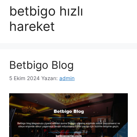
betbigo hızlı
hareket
Betbigo Blog
5 Ekim 2024
Yazarı:
admin