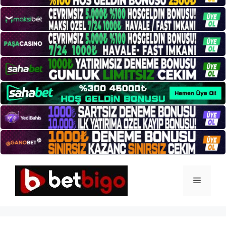
İçeriğe
atla
Menü