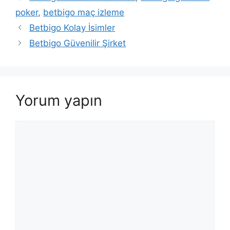
poker
,
betbigo maç izleme
Betbigo Kolay İsimler
Betbigo Güvenilir Şirket
Yorum yapın
Yorum