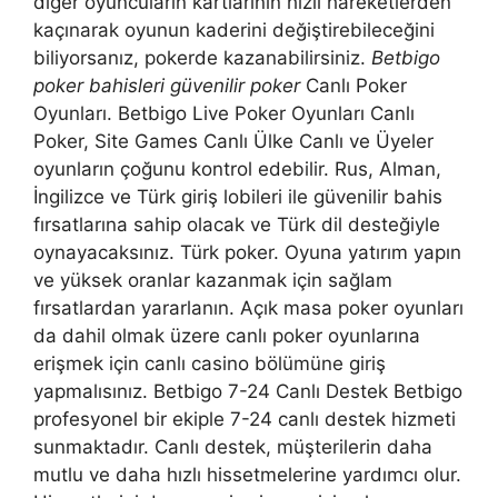
diğer oyuncuların kartlarının hızlı hareketlerden
kaçınarak oyunun kaderini değiştirebileceğini
biliyorsanız, pokerde kazanabilirsiniz.
Betbigo
poker bahisleri güvenilir poker
Canlı Poker
Oyunları. Betbigo Live Poker Oyunları Canlı
Poker, Site Games Canlı Ülke Canlı ve Üyeler
oyunların çoğunu kontrol edebilir. Rus, Alman,
İngilizce ve Türk giriş lobileri ile güvenilir bahis
fırsatlarına sahip olacak ve Türk dil desteğiyle
oynayacaksınız. Türk poker. Oyuna yatırım yapın
ve yüksek oranlar kazanmak için sağlam
fırsatlardan yararlanın. Açık masa poker oyunları
da dahil olmak üzere canlı poker oyunlarına
erişmek için canlı casino bölümüne giriş
yapmalısınız. Betbigo 7-24 Canlı Destek Betbigo
profesyonel bir ekiple 7-24 canlı destek hizmeti
sunmaktadır. Canlı destek, müşterilerin daha
mutlu ve daha hızlı hissetmelerine yardımcı olur.