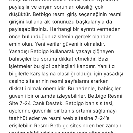
paylaşılır ve erişim sorunları olasılığı çok
düşüktür. Betbigo resmi giriş seçeneğinin resmi
girişini kullanarak konunuzu başkalarıyla da
paylaşabilirsiniz. Herhangi bir ayrıntı vermeden
önce bulunduğunuz sitenin gerçek olandan
emin olun. Yeni veriler güvenilir olmalıdır.
Yasadışı Betbigo kullanarak yasayı çiğneyen
bahisçiler bu soruna dikkat etmelidir. Bazı
işletmeler bu gibi bahisçileri kandırır. Yanıltıcı
bilgilerle karşılaşma olasılığı olduğu için yasadışı
casino sitelerinin resmi sayfalarını ararken
dikkatli olmak önemlidir. Bu nedenle, bahisçiler
güvenli bir ortamda izleyebilirler. Betbigo Resmi
Site 7-24 Canlı Destek. Betbigo bahis sitesi,
üyelerine güvenilir bir bahis ortamı sağlamayı
taahhüt eder ve resmi web sitesine 7-24’e
erişilebilir. Resmi Betbigo sitesinden her zaman
yardım alabilirsiniz ve orada web sitesindeki