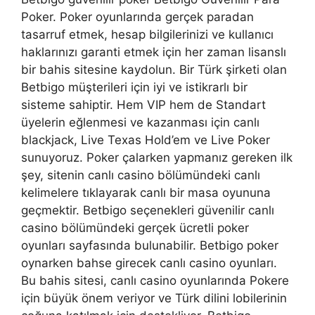
Poker. Poker oyunlarında gerçek paradan
tasarruf etmek, hesap bilgilerinizi ve kullanıcı
haklarınızı garanti etmek için her zaman lisanslı
bir bahis sitesine kaydolun. Bir Türk şirketi olan
Betbigo müşterileri için iyi ve istikrarlı bir
sisteme sahiptir. Hem VIP hem de Standart
üyelerin eğlenmesi ve kazanması için canlı
blackjack, Live Texas Hold’em ve Live Poker
sunuyoruz. Poker çalarken yapmanız gereken ilk
şey, sitenin canlı casino bölümündeki canlı
kelimelere tıklayarak canlı bir masa oyununa
geçmektir. Betbigo seçenekleri güvenilir canlı
casino bölümündeki gerçek ücretli poker
oyunları sayfasında bulunabilir. Betbigo poker
oynarken bahse girecek canlı casino oyunları.
Bu bahis sitesi, canlı casino oyunlarında Pokere
için büyük önem veriyor ve Türk dilini lobilerinin