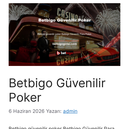
Betbigo Güvenilir
Poker
6 Haziran 2026
Yazarı:
admin
Betbigo güvenilir poker Betbigo Güvenilir Para