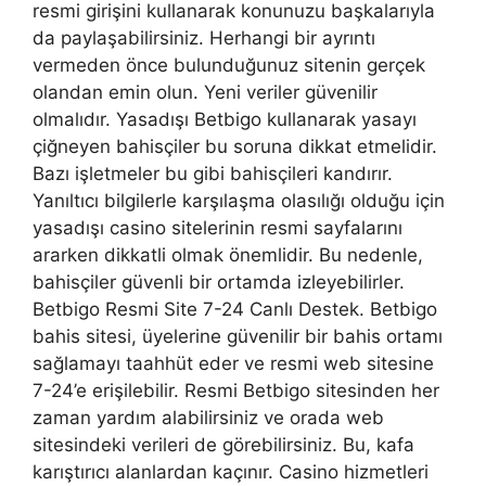
resmi girişini kullanarak konunuzu başkalarıyla
da paylaşabilirsiniz. Herhangi bir ayrıntı
vermeden önce bulunduğunuz sitenin gerçek
olandan emin olun. Yeni veriler güvenilir
olmalıdır. Yasadışı Betbigo kullanarak yasayı
çiğneyen bahisçiler bu soruna dikkat etmelidir.
Bazı işletmeler bu gibi bahisçileri kandırır.
Yanıltıcı bilgilerle karşılaşma olasılığı olduğu için
yasadışı casino sitelerinin resmi sayfalarını
ararken dikkatli olmak önemlidir. Bu nedenle,
bahisçiler güvenli bir ortamda izleyebilirler.
Betbigo Resmi Site 7-24 Canlı Destek. Betbigo
bahis sitesi, üyelerine güvenilir bir bahis ortamı
sağlamayı taahhüt eder ve resmi web sitesine
7-24’e erişilebilir. Resmi Betbigo sitesinden her
zaman yardım alabilirsiniz ve orada web
sitesindeki verileri de görebilirsiniz. Bu, kafa
karıştırıcı alanlardan kaçınır. Casino hizmetleri