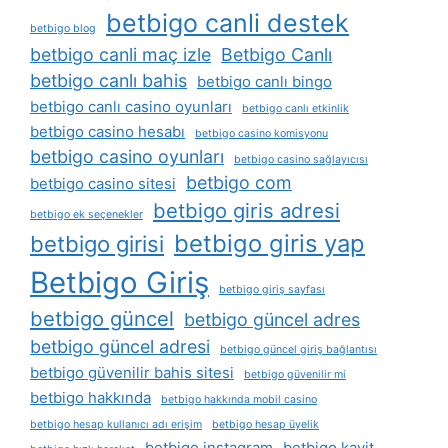
betbigo canli destek
betbigo blog
betbigo canli maç izle
Betbigo Canlı
betbigo canlı bahis
betbigo canlı bingo
betbigo canlı casino oyunları
betbigo canlı etkinlik
betbigo casino hesabı
betbigo casino komisyonu
betbigo casino oyunları
betbigo casino sağlayıcısı
betbigo com
betbigo casino sitesi
betbigo giris adresi
betbigo ek seçenekler
betbigo giris yap
betbigo girisi
Betbigo Giriş
betbigo giriş sayfası
betbigo güncel
betbigo güncel adres
betbigo güncel adresi
betbigo güncel giriş bağlantısı
betbigo güvenilir bahis sitesi
betbigo güvenilir mi
betbigo hakkında
betbigo hakkında mobil casino
betbigo hesap kullanıcı adı erişim
betbigo hesap üyelik
betbigo instagram
betbigo kayit