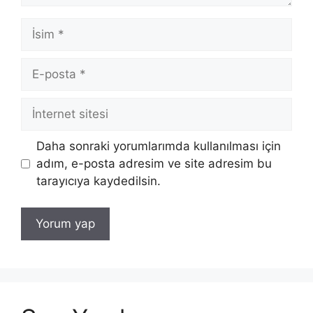
İsim
E-
posta
İnternet
sitesi
Daha sonraki yorumlarımda kullanılması için
adım, e-posta adresim ve site adresim bu
tarayıcıya kaydedilsin.