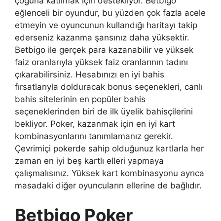
çoğuna katılmak için destekliyor. Betbigo
eğlenceli bir oyundur, bu yüzden çok fazla acele
etmeyin ve oyuncunun kullandığı haritayı takip
ederseniz kazanma şansınız daha yüksektir.
Betbigo ile gerçek para kazanabilir ve yüksek
faiz oranlarıyla yüksek faiz oranlarının tadını
çıkarabilirsiniz. Hesabınızı en iyi bahis
fırsatlarıyla dolduracak bonus seçenekleri, canlı
bahis sitelerinin en popüler bahis
seçeneklerinden biri de ilk üyelik bahisçilerini
bekliyor. Poker, kazanmak için en iyi kart
kombinasyonlarını tanımlamanız gerekir.
Çevrimiçi pokerde sahip olduğunuz kartlarla her
zaman en iyi beş kartlı elleri yapmaya
çalışmalısınız. Yüksek kart kombinasyonu ayrıca
masadaki diğer oyuncuların ellerine de bağlıdır.
Betbigo Poker