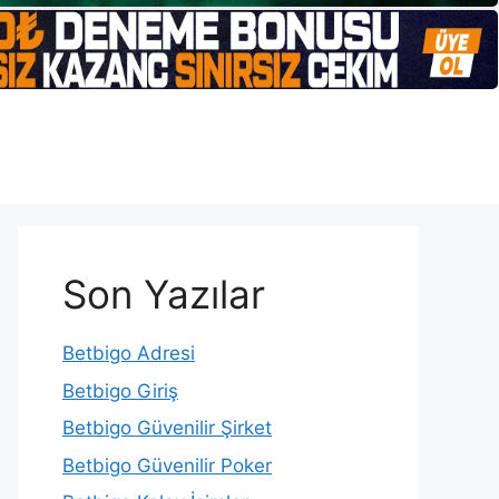
Son Yazılar
Betbigo Adresi
Betbigo Giriş
Betbigo Güvenilir Şirket
Betbigo Güvenilir Poker