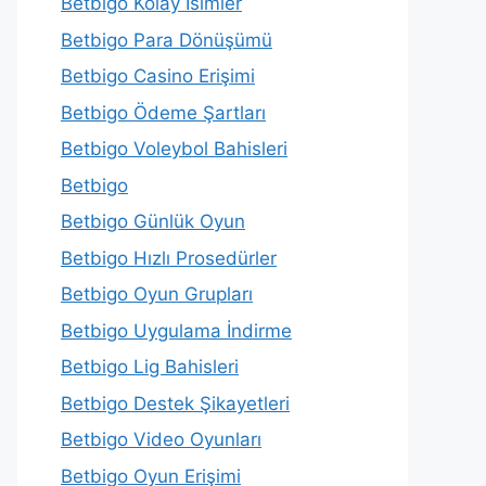
Betbigo Kolay İsimler
Betbigo Para Dönüşümü
Betbigo Casino Erişimi
Betbigo Ödeme Şartları
Betbigo Voleybol Bahisleri
Betbigo
Betbigo Günlük Oyun
Betbigo Hızlı Prosedürler
Betbigo Oyun Grupları
Betbigo Uygulama İndirme
Betbigo Lig Bahisleri
Betbigo Destek Şikayetleri
Betbigo Video Oyunları
Betbigo Oyun Erişimi