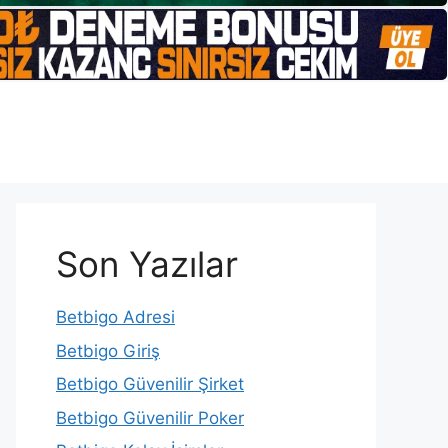
Son Yazılar
Betbigo Adresi
Betbigo Giriş
Betbigo Güvenilir Şirket
Betbigo Güvenilir Poker