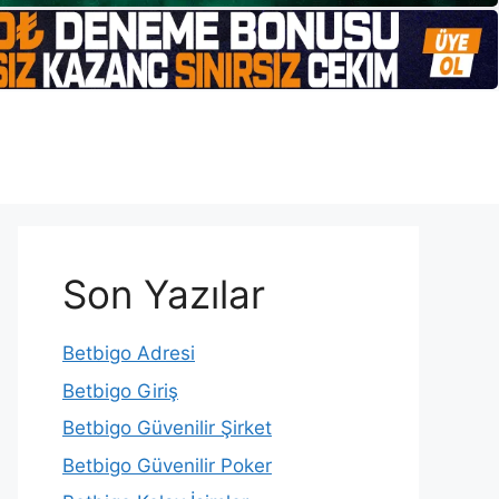
Son Yazılar
Betbigo Adresi
Betbigo Giriş
Betbigo Güvenilir Şirket
Betbigo Güvenilir Poker