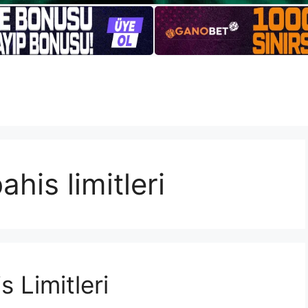
his limitleri
 Limitleri