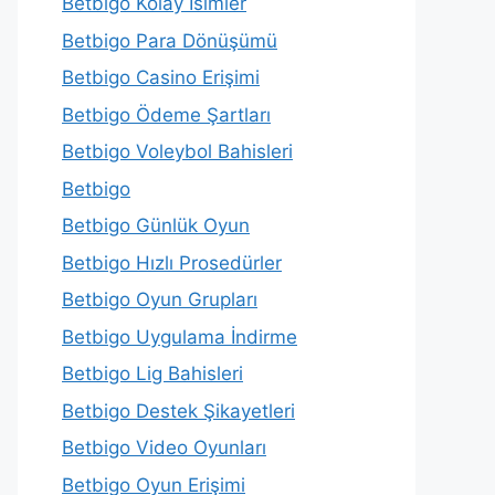
Betbigo Kolay İsimler
Betbigo Para Dönüşümü
Betbigo Casino Erişimi
Betbigo Ödeme Şartları
Betbigo Voleybol Bahisleri
Betbigo
Betbigo Günlük Oyun
Betbigo Hızlı Prosedürler
Betbigo Oyun Grupları
Betbigo Uygulama İndirme
Betbigo Lig Bahisleri
Betbigo Destek Şikayetleri
Betbigo Video Oyunları
Betbigo Oyun Erişimi