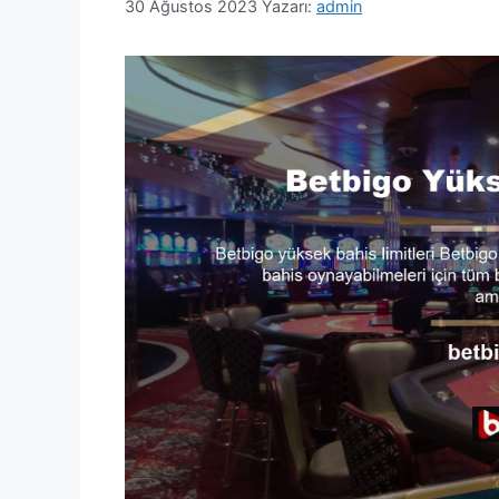
30 Ağustos 2023
Yazarı:
admin