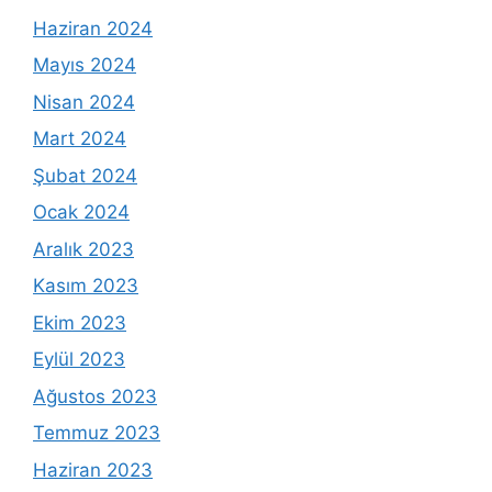
Haziran 2024
Mayıs 2024
Nisan 2024
Mart 2024
Şubat 2024
Ocak 2024
Aralık 2023
Kasım 2023
Ekim 2023
Eylül 2023
Ağustos 2023
Temmuz 2023
Haziran 2023