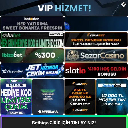
×
Betbigo GİRİŞ İÇİN TIKLAYINIZ!