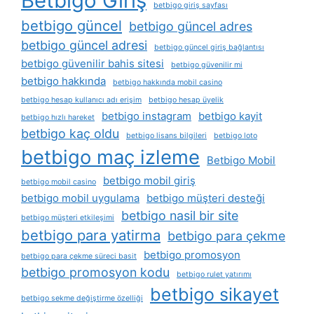
Betbigo Giriş
betbigo giriş sayfası
betbigo güncel
betbigo güncel adres
betbigo güncel adresi
betbigo güncel giriş bağlantısı
betbigo güvenilir bahis sitesi
betbigo güvenilir mi
betbigo hakkında
betbigo hakkında mobil casino
betbigo hesap kullanıcı adı erişim
betbigo hesap üyelik
betbigo instagram
betbigo kayit
betbigo hızlı hareket
betbigo kaç oldu
betbigo lisans bilgileri
betbigo loto
betbigo maç izleme
Betbigo Mobil
betbigo mobil giriş
betbigo mobil casino
betbigo mobil uygulama
betbigo müşteri desteği
betbigo nasil bir site
betbigo müşteri etkileşimi
betbigo para yatirma
betbigo para çekme
betbigo promosyon
betbigo para çekme süreci basit
betbigo promosyon kodu
betbigo rulet yatırımı
betbigo sikayet
betbigo sekme değiştirme özelliği