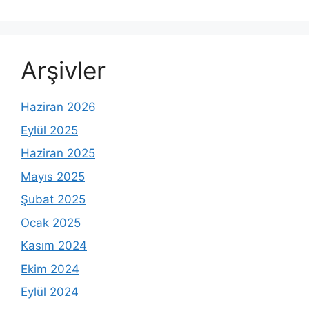
Arşivler
Haziran 2026
Eylül 2025
Haziran 2025
Mayıs 2025
Şubat 2025
Ocak 2025
Kasım 2024
Ekim 2024
Eylül 2024