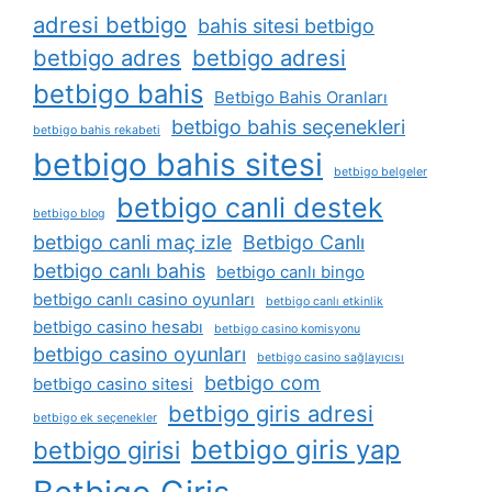
adresi betbigo
bahis sitesi betbigo
betbigo adres
betbigo adresi
betbigo bahis
Betbigo Bahis Oranları
betbigo bahis seçenekleri
betbigo bahis rekabeti
betbigo bahis sitesi
betbigo belgeler
betbigo canli destek
betbigo blog
betbigo canli maç izle
Betbigo Canlı
betbigo canlı bahis
betbigo canlı bingo
betbigo canlı casino oyunları
betbigo canlı etkinlik
betbigo casino hesabı
betbigo casino komisyonu
betbigo casino oyunları
betbigo casino sağlayıcısı
betbigo com
betbigo casino sitesi
betbigo giris adresi
betbigo ek seçenekler
betbigo giris yap
betbigo girisi