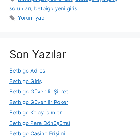
sorunları
,
betbigo yeni giris
Yorum yap
Son Yazılar
Betbigo Adresi
Betbigo Giriş
Betbigo Güvenilir Şirket
Betbigo Güvenilir Poker
Betbigo Kolay İsimler
Betbigo Para Dönüşümü
Betbigo Casino Erişimi