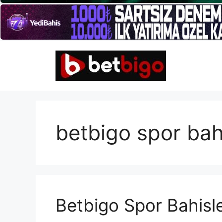
İçeriğe
atla
betbigo spor bahi
Betbigo Spor Bahisle