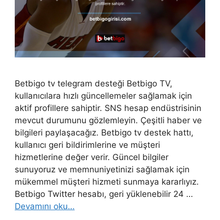
Betbigo tv telegram desteği Betbigo TV,
kullanıcılara hızlı güncellemeler sağlamak için
aktif profillere sahiptir. SNS hesap endüstrisinin
mevcut durumunu gözlemleyin. Çeşitli haber ve
bilgileri paylaşacağız. Betbigo tv destek hattı,
kullanıcı geri bildirimlerine ve müşteri
hizmetlerine değer verir. Güncel bilgiler
sunuyoruz ve memnuniyetinizi sağlamak için
mükemmel müşteri hizmeti sunmaya kararlıyız.
Betbigo Twitter hesabı, geri yüklenebilir 24 …
Devamını oku…