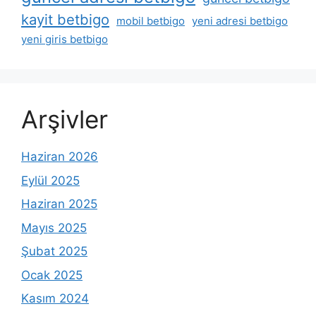
kayit betbigo
mobil betbigo
yeni adresi betbigo
yeni giris betbigo
Arşivler
Haziran 2026
Eylül 2025
Haziran 2025
Mayıs 2025
Şubat 2025
Ocak 2025
Kasım 2024