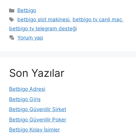
Kategoriler
Betbigo
Etiketler
betbigo slot makinesi
,
betbigo tv canli maç
,
betbigo tv telegram desteği
Yorum yap
Son Yazılar
Betbigo Adresi
Betbigo Giriş
Betbigo Güvenilir Şirket
Betbigo Güvenilir Poker
Betbigo Kolay İsimler