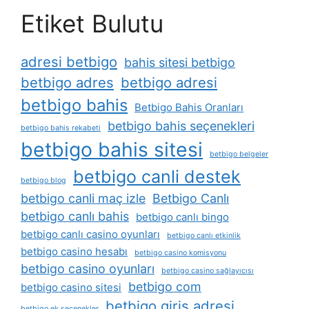
Etiket Bulutu
adresi betbigo
bahis sitesi betbigo
betbigo adres
betbigo adresi
betbigo bahis
Betbigo Bahis Oranları
betbigo bahis seçenekleri
betbigo bahis rekabeti
betbigo bahis sitesi
betbigo belgeler
betbigo canli destek
betbigo blog
betbigo canli maç izle
Betbigo Canlı
betbigo canlı bahis
betbigo canlı bingo
betbigo canlı casino oyunları
betbigo canlı etkinlik
betbigo casino hesabı
betbigo casino komisyonu
betbigo casino oyunları
betbigo casino sağlayıcısı
betbigo com
betbigo casino sitesi
betbigo giris adresi
betbigo ek seçenekler