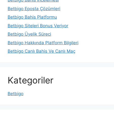
Betbigo Bahis İncelemesi
Betbigo Eposta Çözümleri
Betbigo Bahis Platformu
Betbigo Siteleri Bonus Veriyor
Betbigo Üyelik Süreci
Betbigo Hakkında Platform Bilgileri
Betbigo Canlı Bahis Ve Canlı Maç
Kategoriler
Betbigo