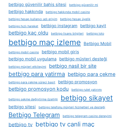
betbigo güvenilir bahis sitesi
betbigo güvenilir mi
betbigo hakkında
betbigo hakkında mobil casino
betbigo hesap kullanıcı adı erişim
betbigo hesap üyelik
betbigo instagram
betbigo kayit
betbigo hızlı hareket
betbigo kaç oldu
betbigo lisans bilgileri
betbigo loto
betbigo maç izleme
Betbigo Mobil
betbigo mobil giriş
betbigo mobil casino
betbigo mobil uygulama
betbigo müşteri desteği
betbigo nasil bir site
betbigo müşteri etkileşimi
betbigo para yatirma
betbigo para çekme
betbigo promosyon
betbigo para çekme süreci basit
betbigo promosyon kodu
betbigo rulet yatırımı
betbigo sikayet
betbigo sekme değiştirme özelliği
betbigo sitesi
betbigo telefonu müşteri hizmetleri ve desteği
Betbigo Telegram
betbigo telegram casino deneyimi
betbigo tv canli maç
betbigo tv