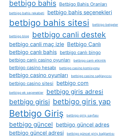
betbigo bahis
Betbigo Bahis Oranları
betbigo bahis seçenekleri
betbigo bahis rekabeti
betbigo bahis sitesi
betbigo belgeler
betbigo canli destek
betbigo blog
betbigo canli maç izle
Betbigo Canlı
betbigo canlı bahis
betbigo canlı bingo
betbigo canlı casino oyunları
betbigo canlı etkinlik
betbigo casino hesabı
betbigo casino komisyonu
betbigo casino oyunları
betbigo casino sağlayıcısı
betbigo com
betbigo casino sitesi
betbigo giris adresi
betbigo ek seçenekler
betbigo giris yap
betbigo girisi
Betbigo Giriş
betbigo giriş sayfası
betbigo güncel
betbigo güncel adres
betbigo güncel adresi
betbigo güncel giriş bağlantısı