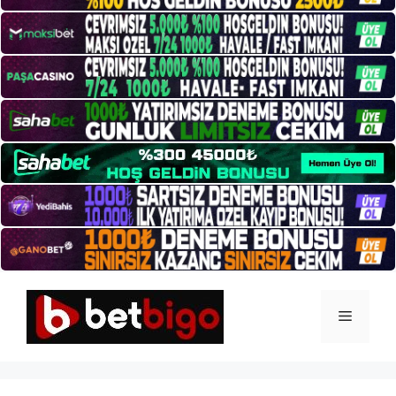
İçeriğe
atla
Menü