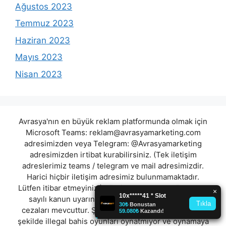
Ağustos 2023
Temmuz 2023
Haziran 2023
Mayıs 2023
Nisan 2023
Avrasya'nın en büyük reklam platformunda olmak için
Microsoft Teams:
reklam@avrasyamarketing.com
adresimizden veya Telegram: @Avrasyamarketing
adresimizden irtibat kurabilirsiniz. (Tek iletişim
adreslerimiz teams / telegram ve mail adresimizdir.
Harici hiçbir iletişim adresimiz bulunmamaktadır.
Lütfen itibar etmeyiniz.) Türkiye yasalarına göre 7258
sayılı kanun uyarınca yasa dışı bahis oynamanın
cezaları mevcuttur. Şu an bulunduğunuz site hiç bir
şekilde illegal bahis oyunları oynatmıyor ve oynamaya