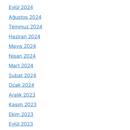
Eylül 2024
Ağustos 2024
Temmuz 2024
Haziran 2024
Mayıs 2024
Nisan 2024
Mart 2024
Şubat 2024
Ocak 2024
Aralık 2023
Kasım 2023
Ekim 2023
Eylül 2023