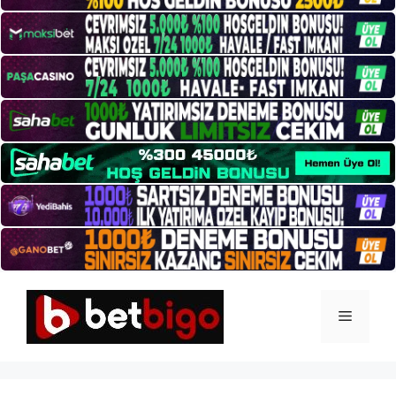
İçeriğe
atla
Menü