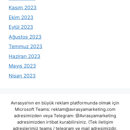
Kasım 2023
Ekim 2023
Eylül 2023
Ağustos 2023
Temmuz 2023
Haziran 2023
Mayıs 2023
Nisan 2023
Avrasya'nın en büyük reklam platformunda olmak için
Microsoft Teams:
reklam@avrasyamarketing.com
adresimizden veya Telegram: @Avrasyamarketing
adresimizden irtibat kurabilirsiniz. (Tek iletişim
adreslerimiz teams / telegram ve mail adresimizdir.