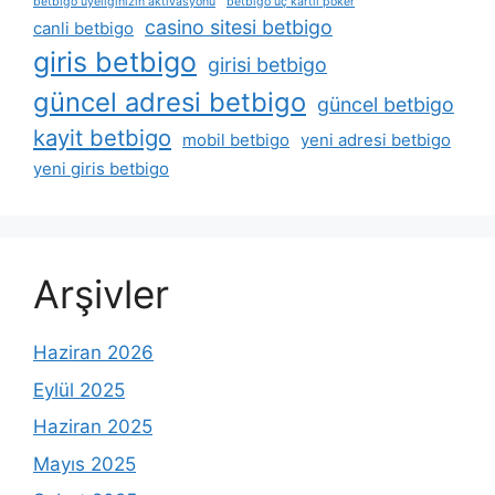
betbigo üyeliğinizin aktivasyonu
betbigo üç kartlı poker
casino sitesi betbigo
canli betbigo
giris betbigo
girisi betbigo
güncel adresi betbigo
güncel betbigo
kayit betbigo
mobil betbigo
yeni adresi betbigo
yeni giris betbigo
Arşivler
Haziran 2026
Eylül 2025
Haziran 2025
Mayıs 2025