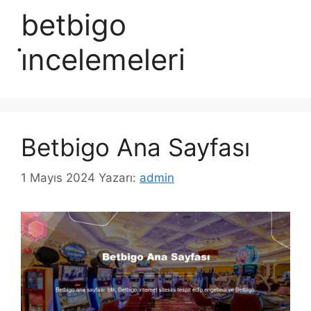
betbigo
i̇ncelemeleri
Betbigo Ana Sayfası
1 Mayıs 2024
Yazarı:
admin