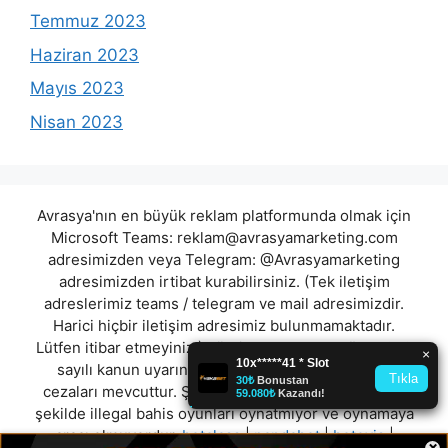
Temmuz 2023
Haziran 2023
Mayıs 2023
Nisan 2023
Avrasya'nın en büyük reklam platformunda olmak için
Microsoft Teams:
reklam@avrasyamarketing.com
adresimizden veya Telegram: @Avrasyamarketing
adresimizden irtibat kurabilirsiniz. (Tek iletişim
adreslerimiz teams / telegram ve mail adresimizdir.
Harici hiçbir iletişim adresimiz bulunmamaktadır.
Lütfen itibar etmeyiniz.) Türkiye yasalarına göre 7258
sayılı kanun uyarınca yasa dışı bahis oynamanın
cezaları mevcuttur. Şu an bulunduğunuz site hiç bir
şekilde illegal bahis oyunları oynatmıyor ve oynamaya
aracı olmuyordur.
betclass
|
pandabet
|
betovis
|
×