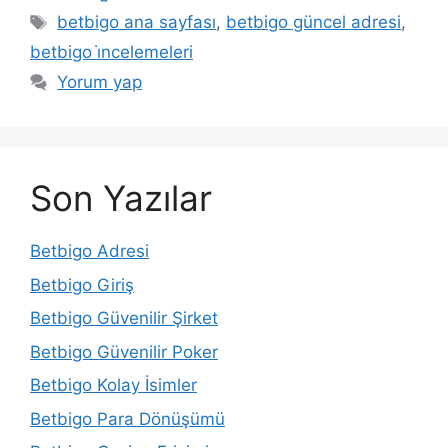
Etiketler
betbigo ana sayfası
,
betbigo güncel adresi
,
betbigo i̇ncelemeleri
Yorum yap
Son Yazılar
Betbigo Adresi
Betbigo Giriş
Betbigo Güvenilir Şirket
Betbigo Güvenilir Poker
Betbigo Kolay İsimler
Betbigo Para Dönüşümü