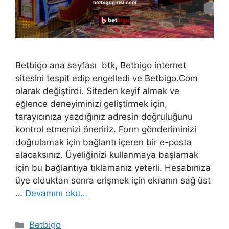
Betbigo ana sayfası btk, Betbigo internet
sitesini tespit edip engelledi ve Betbigo.Com
olarak değiştirdi. Siteden keyif almak ve
eğlence deneyiminizi geliştirmek için,
tarayıcınıza yazdığınız adresin doğruluğunu
kontrol etmenizi öneririz. Form gönderiminizi
doğrulamak için bağlantı içeren bir e-posta
alacaksınız. Üyeliğinizi kullanmaya başlamak
için bu bağlantıya tıklamanız yeterli. Hesabınıza
üye olduktan sonra erişmek için ekranın sağ üst
…
Devamını oku…
Kategoriler
Betbigo