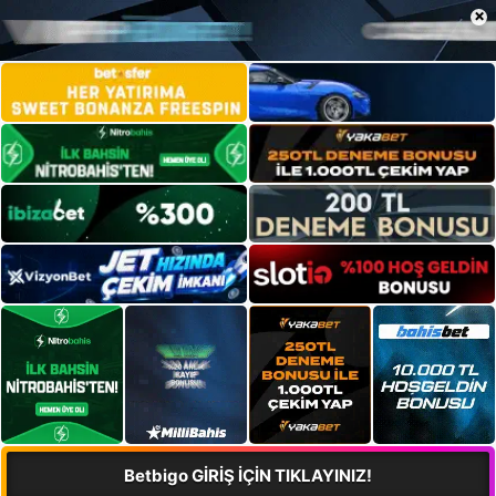
×
Betbigo GİRİŞ İÇİN TIKLAYINIZ!