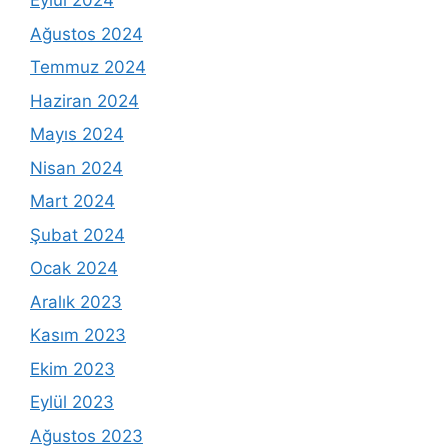
Eylül 2024
Ağustos 2024
Temmuz 2024
Haziran 2024
Mayıs 2024
Nisan 2024
Mart 2024
Şubat 2024
Ocak 2024
Aralık 2023
Kasım 2023
Ekim 2023
Eylül 2023
Ağustos 2023