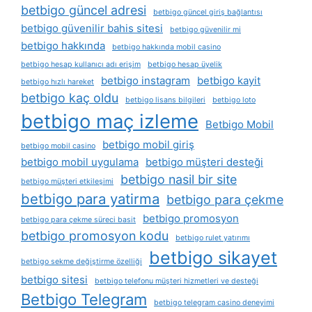
betbigo güncel adresi
betbigo güncel giriş bağlantısı
betbigo güvenilir bahis sitesi
betbigo güvenilir mi
betbigo hakkında
betbigo hakkında mobil casino
betbigo hesap kullanıcı adı erişim
betbigo hesap üyelik
betbigo instagram
betbigo kayit
betbigo hızlı hareket
betbigo kaç oldu
betbigo lisans bilgileri
betbigo loto
betbigo maç izleme
Betbigo Mobil
betbigo mobil giriş
betbigo mobil casino
betbigo mobil uygulama
betbigo müşteri desteği
betbigo nasil bir site
betbigo müşteri etkileşimi
betbigo para yatirma
betbigo para çekme
betbigo promosyon
betbigo para çekme süreci basit
betbigo promosyon kodu
betbigo rulet yatırımı
betbigo sikayet
betbigo sekme değiştirme özelliği
betbigo sitesi
betbigo telefonu müşteri hizmetleri ve desteği
Betbigo Telegram
betbigo telegram casino deneyimi