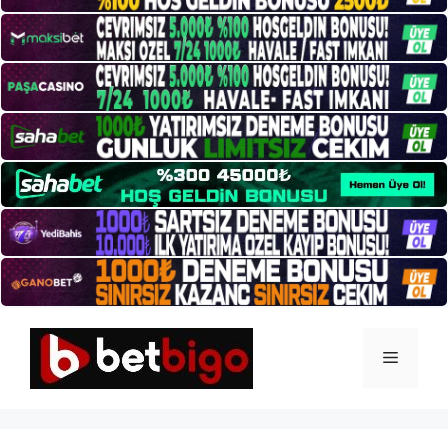
İçeriğe
atla
Menü