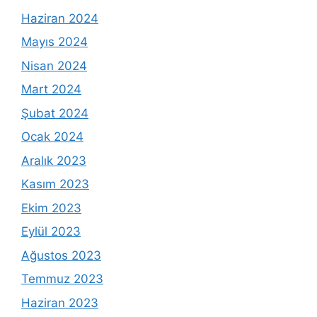
Haziran 2024
Mayıs 2024
Nisan 2024
Mart 2024
Şubat 2024
Ocak 2024
Aralık 2023
Kasım 2023
Ekim 2023
Eylül 2023
Ağustos 2023
Temmuz 2023
Haziran 2023