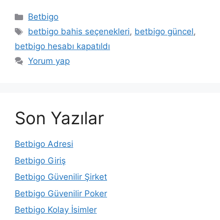
Kategoriler
Betbigo
Etiketler
betbigo bahis seçenekleri
,
betbigo güncel
,
betbigo hesabı kapatıldı
Yorum yap
Son Yazılar
Betbigo Adresi
Betbigo Giriş
Betbigo Güvenilir Şirket
Betbigo Güvenilir Poker
Betbigo Kolay İsimler