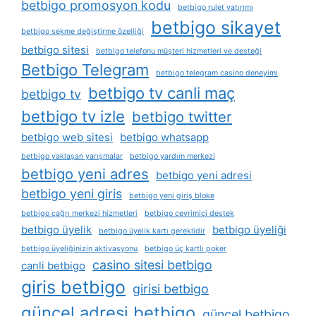
betbigo promosyon kodu
betbigo rulet yatırımı
betbigo sikayet
betbigo sekme değiştirme özelliği
betbigo sitesi
betbigo telefonu müşteri hizmetleri ve desteği
Betbigo Telegram
betbigo telegram casino deneyimi
betbigo tv canli maç
betbigo tv
betbigo tv izle
betbigo twitter
betbigo web sitesi
betbigo whatsapp
betbigo yaklaşan yarışmalar
betbigo yardım merkezi
betbigo yeni adres
betbigo yeni adresi
betbigo yeni giris
betbigo yeni giriş bloke
betbigo çağrı merkezi hizmetleri
betbigo çevrimiçi destek
betbigo üyelik
betbigo üyeliği
betbigo üyelik kartı gereklidir
betbigo üyeliğinizin aktivasyonu
betbigo üç kartlı poker
casino sitesi betbigo
canli betbigo
giris betbigo
girisi betbigo
güncel adresi betbigo
güncel betbigo