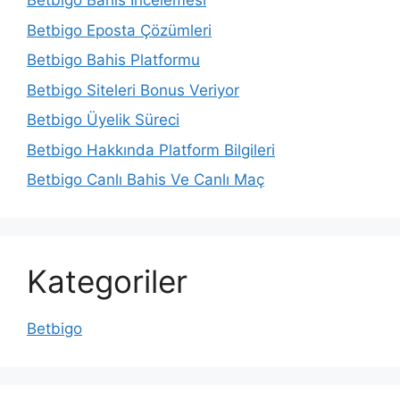
Betbigo Bahis İncelemesi
Betbigo Eposta Çözümleri
Betbigo Bahis Platformu
Betbigo Siteleri Bonus Veriyor
Betbigo Üyelik Süreci
Betbigo Hakkında Platform Bilgileri
Betbigo Canlı Bahis Ve Canlı Maç
Kategoriler
Betbigo