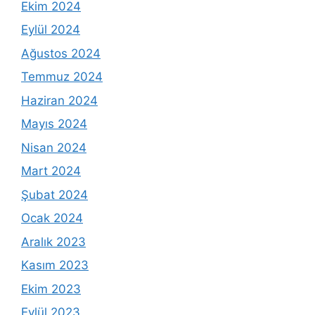
Ekim 2024
Eylül 2024
Ağustos 2024
Temmuz 2024
Haziran 2024
Mayıs 2024
Nisan 2024
Mart 2024
Şubat 2024
Ocak 2024
Aralık 2023
Kasım 2023
Ekim 2023
Eylül 2023