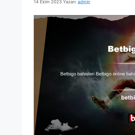
14 Ekim 2023
Yazarı:
admin