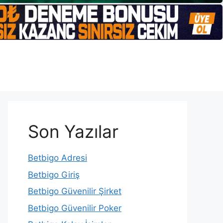
Son Yazılar
Betbigo Adresi
Betbigo Giriş
Betbigo Güvenilir Şirket
Betbigo Güvenilir Poker