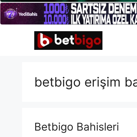
İçeriğe
atla
betbigo erişim ba
Betbigo Bahisleri