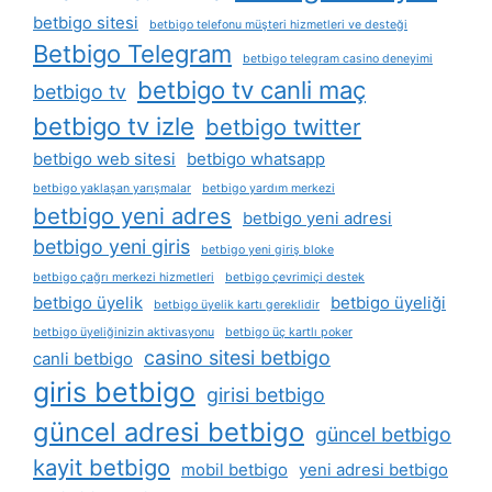
betbigo sitesi
betbigo telefonu müşteri hizmetleri ve desteği
Betbigo Telegram
betbigo telegram casino deneyimi
betbigo tv canli maç
betbigo tv
betbigo tv izle
betbigo twitter
betbigo web sitesi
betbigo whatsapp
betbigo yaklaşan yarışmalar
betbigo yardım merkezi
betbigo yeni adres
betbigo yeni adresi
betbigo yeni giris
betbigo yeni giriş bloke
betbigo çağrı merkezi hizmetleri
betbigo çevrimiçi destek
betbigo üyelik
betbigo üyeliği
betbigo üyelik kartı gereklidir
betbigo üyeliğinizin aktivasyonu
betbigo üç kartlı poker
casino sitesi betbigo
canli betbigo
giris betbigo
girisi betbigo
güncel adresi betbigo
güncel betbigo
kayit betbigo
mobil betbigo
yeni adresi betbigo