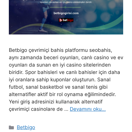
Betbigo çevrimiçi bahis platformu seobahis,
aynı zamanda beceri oyunları, canlı casino ve ev
oyunları da sunan en iyi casino sitelerinden
biridir. Spor bahisleri ve canlı bahisler için daha
iyi oranlara sahip kuponlar oluşturun. Sanal
futbol, ​​sanal basketbol ve sanal tenis gibi
alternatifler aktif bir rol oynama eğilimindedir.
Yeni giriş adresinizi kullanarak alternatif
çevrimiçi casinolare de …
Devamını oku…
Kategoriler
Betbigo