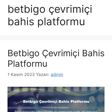
betbigo çevrimiçi
bahis platformu
Betbigo Çevrimiçi Bahis
Platformu
1 Kasım 2023
Yazarı:
admin