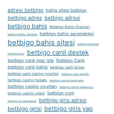
adresi betbigo
bahis sitesi betbigo
betbigo adres
betbigo adresi
betbigo bahis
Betbigo Bahis Oranları
betbigo bahis seçenekleri
betbigo bahis rekabeti
betbigo bahis sitesi
betbigo belgeler
betbigo canli destek
betbigo blog
betbigo canli maç izle
Betbigo Canlı
betbigo canlı bahis
betbigo canlı bingo
betbigo canlı casino oyunları
betbigo canlı etkinlik
betbigo casino hesabı
betbigo casino komisyonu
betbigo casino oyunları
betbigo casino sağlayıcısı
betbigo com
betbigo casino sitesi
betbigo giris adresi
betbigo ek seçenekler
betbigo giris yap
betbigo girisi