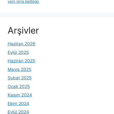
yeni giris betbigo
Arşivler
Haziran 2026
Eylül 2025
Haziran 2025
Mayıs 2025
Şubat 2025
Ocak 2025
Kasım 2024
Ekim 2024
Eylül 2024