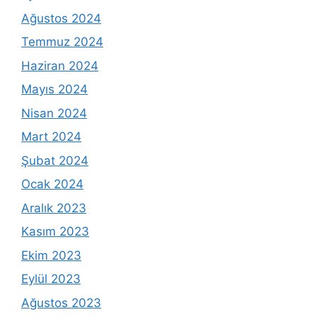
Ağustos 2024
Temmuz 2024
Haziran 2024
Mayıs 2024
Nisan 2024
Mart 2024
Şubat 2024
Ocak 2024
Aralık 2023
Kasım 2023
Ekim 2023
Eylül 2023
Ağustos 2023