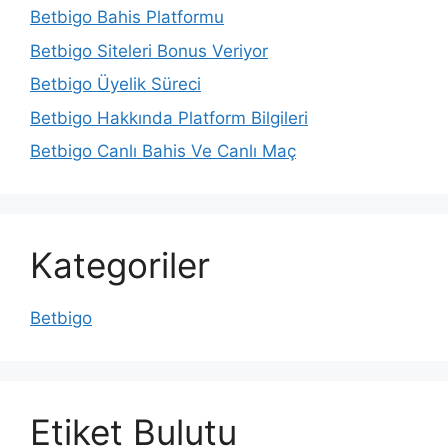
Betbigo Bahis Platformu
Betbigo Siteleri Bonus Veriyor
Betbigo Üyelik Süreci
Betbigo Hakkında Platform Bilgileri
Betbigo Canlı Bahis Ve Canlı Maç
Kategoriler
Betbigo
Etiket Bulutu