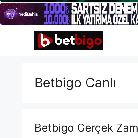
İçeriğe
atla
Betbigo Canlı
Betbigo Gerçek Zam