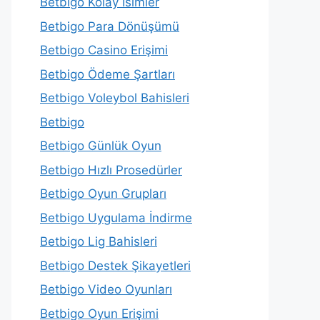
Betbigo Kolay İsimler
Betbigo Para Dönüşümü
Betbigo Casino Erişimi
Betbigo Ödeme Şartları
Betbigo Voleybol Bahisleri
Betbigo
Betbigo Günlük Oyun
Betbigo Hızlı Prosedürler
Betbigo Oyun Grupları
Betbigo Uygulama İndirme
Betbigo Lig Bahisleri
Betbigo Destek Şikayetleri
Betbigo Video Oyunları
Betbigo Oyun Erişimi