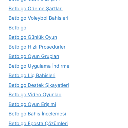
Betbigo Ödeme Şartları
Betbigo Voleybol Bahisleri
Betbigo
Betbigo Günlük Oyun
Betbigo Hızlı Prosedürler
Betbigo Oyun Grupları
Betbigo Uygulama İndirme
Betbigo Lig Bahisleri
Betbigo Destek Şikayetleri
Betbigo Video Oyunları
Betbigo Oyun Erişimi
Betbigo Bahis İncelemesi
Betbigo Eposta Çözümleri