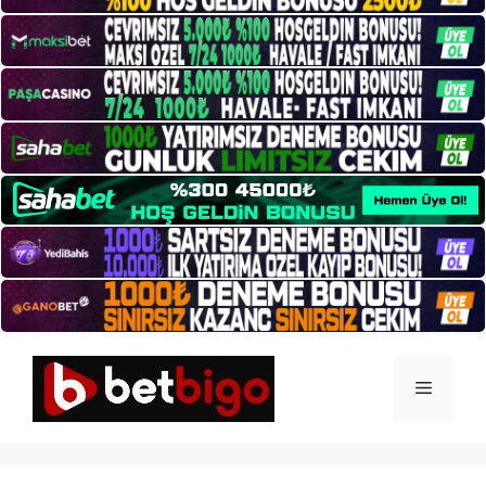
İçeriğe
atla
Menü