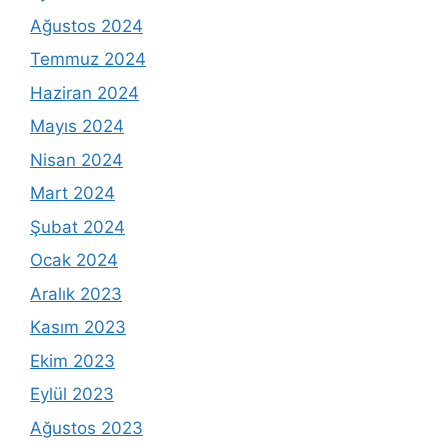
Ağustos 2024
Temmuz 2024
Haziran 2024
Mayıs 2024
Nisan 2024
Mart 2024
Şubat 2024
Ocak 2024
Aralık 2023
Kasım 2023
Ekim 2023
Eylül 2023
Ağustos 2023