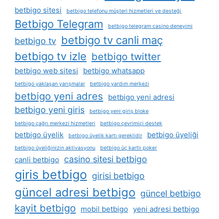
betbigo sitesi
betbigo telefonu müşteri hizmetleri ve desteği
Betbigo Telegram
betbigo telegram casino deneyimi
betbigo tv canli maç
betbigo tv
betbigo tv izle
betbigo twitter
betbigo web sitesi
betbigo whatsapp
betbigo yaklaşan yarışmalar
betbigo yardım merkezi
betbigo yeni adres
betbigo yeni adresi
betbigo yeni giris
betbigo yeni giriş bloke
betbigo çağrı merkezi hizmetleri
betbigo çevrimiçi destek
betbigo üyelik
betbigo üyeliği
betbigo üyelik kartı gereklidir
betbigo üyeliğinizin aktivasyonu
betbigo üç kartlı poker
casino sitesi betbigo
canli betbigo
giris betbigo
girisi betbigo
güncel adresi betbigo
güncel betbigo
kayit betbigo
mobil betbigo
yeni adresi betbigo