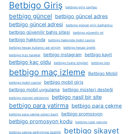
Betbigo Giriş
betbigo giriş sayfası
betbigo güncel
betbigo güncel adres
betbigo güncel adresi
betbigo güncel giriş bağlantısı
betbigo güvenilir bahis sitesi
betbigo güvenilir mi
betbigo hakkında
betbigo hakkında mobil casino
betbigo hesap kullanıcı adı erişim
betbigo hesap üyelik
betbigo instagram
betbigo kayit
betbigo hızlı hareket
betbigo kaç oldu
betbigo lisans bilgileri
betbigo loto
betbigo maç izleme
Betbigo Mobil
betbigo mobil giriş
betbigo mobil casino
betbigo mobil uygulama
betbigo müşteri desteği
betbigo nasil bir site
betbigo müşteri etkileşimi
betbigo para yatirma
betbigo para çekme
betbigo promosyon
betbigo para çekme süreci basit
betbigo promosyon kodu
betbigo rulet yatırımı
betbigo sikayet
betbigo sekme değiştirme özelliği