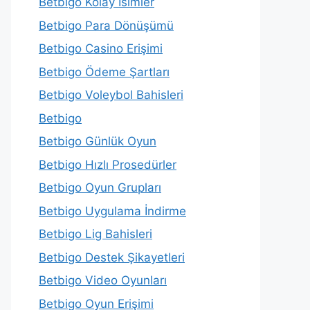
Betbigo Kolay İsimler
Betbigo Para Dönüşümü
Betbigo Casino Erişimi
Betbigo Ödeme Şartları
Betbigo Voleybol Bahisleri
Betbigo
Betbigo Günlük Oyun
Betbigo Hızlı Prosedürler
Betbigo Oyun Grupları
Betbigo Uygulama İndirme
Betbigo Lig Bahisleri
Betbigo Destek Şikayetleri
Betbigo Video Oyunları
Betbigo Oyun Erişimi