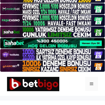
İçeriğe
atla
Menü