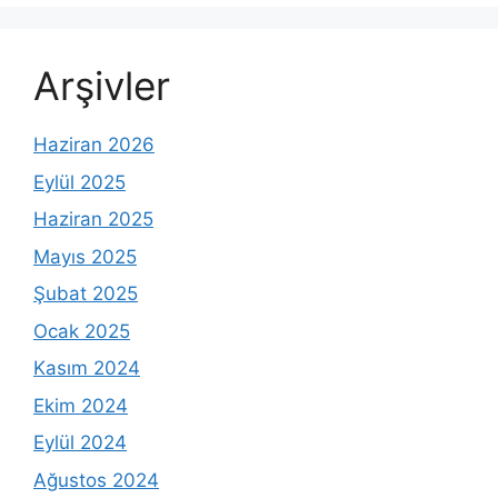
Arşivler
Haziran 2026
Eylül 2025
Haziran 2025
Mayıs 2025
Şubat 2025
Ocak 2025
Kasım 2024
Ekim 2024
Eylül 2024
Ağustos 2024