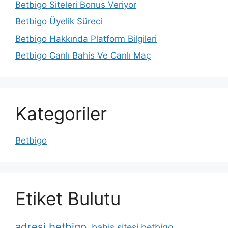
Betbigo Siteleri Bonus Veriyor
Betbigo Üyelik Süreci
Betbigo Hakkında Platform Bilgileri
Betbigo Canlı Bahis Ve Canlı Maç
Kategoriler
Betbigo
Etiket Bulutu
adresi betbigo
bahis sitesi betbigo