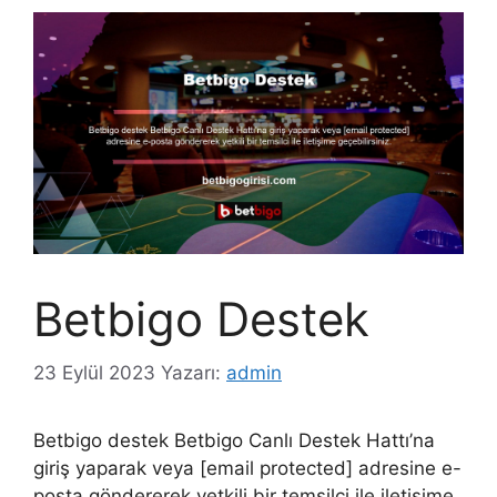
Betbigo Destek
23 Eylül 2023
Yazarı:
admin
Betbigo destek Betbigo Canlı Destek Hattı’na
giriş yaparak veya [email protected] adresine e-
posta göndererek yetkili bir temsilci ile iletişime