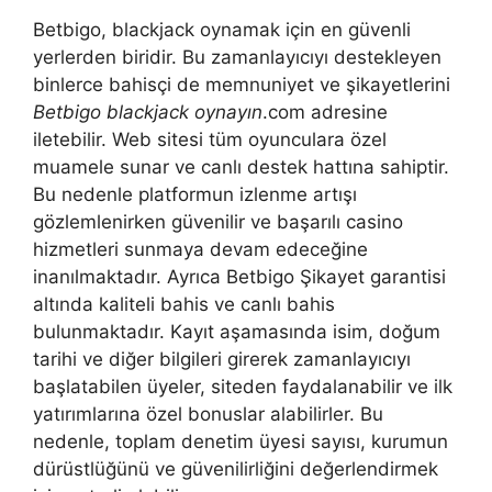
Betbigo, blackjack oynamak için en güvenli
yerlerden biridir. Bu zamanlayıcıyı destekleyen
binlerce bahisçi de memnuniyet ve şikayetlerini
Betbigo blackjack oynayın
.com adresine
iletebilir. Web sitesi tüm oyunculara özel
muamele sunar ve canlı destek hattına sahiptir.
Bu nedenle platformun izlenme artışı
gözlemlenirken güvenilir ve başarılı casino
hizmetleri sunmaya devam edeceğine
inanılmaktadır. Ayrıca Betbigo Şikayet garantisi
altında kaliteli bahis ve canlı bahis
bulunmaktadır. Kayıt aşamasında isim, doğum
tarihi ve diğer bilgileri girerek zamanlayıcıyı
başlatabilen üyeler, siteden faydalanabilir ve ilk
yatırımlarına özel bonuslar alabilirler. Bu
nedenle, toplam denetim üyesi sayısı, kurumun
dürüstlüğünü ve güvenilirliğini değerlendirmek