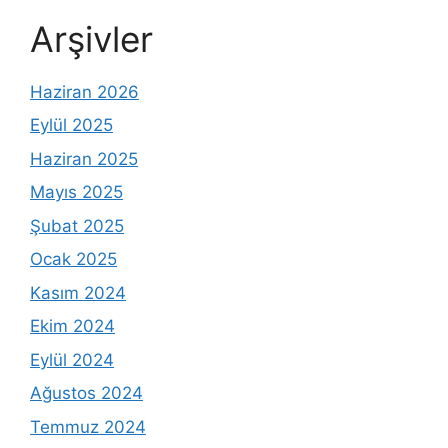
Arşivler
Haziran 2026
Eylül 2025
Haziran 2025
Mayıs 2025
Şubat 2025
Ocak 2025
Kasım 2024
Ekim 2024
Eylül 2024
Ağustos 2024
Temmuz 2024