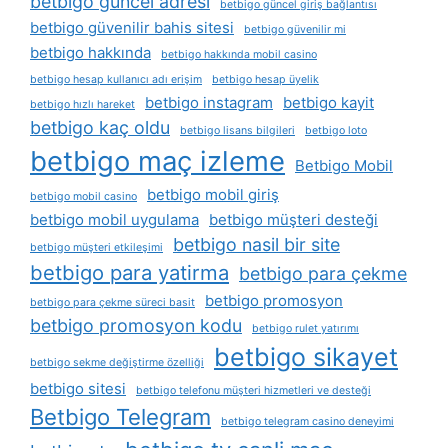
betbigo güncel adresi
betbigo güncel giriş bağlantısı
betbigo güvenilir bahis sitesi
betbigo güvenilir mi
betbigo hakkında
betbigo hakkında mobil casino
betbigo hesap kullanıcı adı erişim
betbigo hesap üyelik
betbigo instagram
betbigo kayit
betbigo hızlı hareket
betbigo kaç oldu
betbigo lisans bilgileri
betbigo loto
betbigo maç izleme
Betbigo Mobil
betbigo mobil giriş
betbigo mobil casino
betbigo mobil uygulama
betbigo müşteri desteği
betbigo nasil bir site
betbigo müşteri etkileşimi
betbigo para yatirma
betbigo para çekme
betbigo promosyon
betbigo para çekme süreci basit
betbigo promosyon kodu
betbigo rulet yatırımı
betbigo sikayet
betbigo sekme değiştirme özelliği
betbigo sitesi
betbigo telefonu müşteri hizmetleri ve desteği
Betbigo Telegram
betbigo telegram casino deneyimi