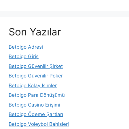
Son Yazılar
Betbigo Adresi
Betbigo Giriş
Betbigo Güvenilir Şirket
Betbigo Güvenilir Poker
Betbigo Kolay İsimler
Betbigo Para Dönüşümü
Betbigo Casino Erişimi
Betbigo Ödeme Şartları
Betbigo Voleybol Bahisleri