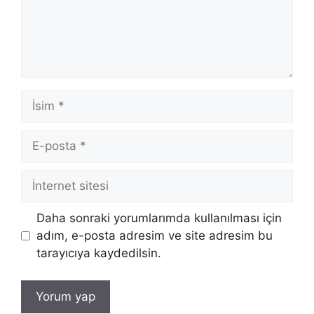
İsim
E-
posta
İnternet
sitesi
Daha sonraki yorumlarımda kullanılması için
adım, e-posta adresim ve site adresim bu
tarayıcıya kaydedilsin.