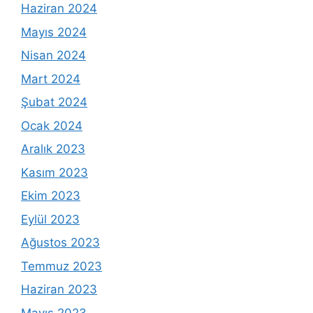
Haziran 2024
Mayıs 2024
Nisan 2024
Mart 2024
Şubat 2024
Ocak 2024
Aralık 2023
Kasım 2023
Ekim 2023
Eylül 2023
Ağustos 2023
Temmuz 2023
Haziran 2023
Mayıs 2023