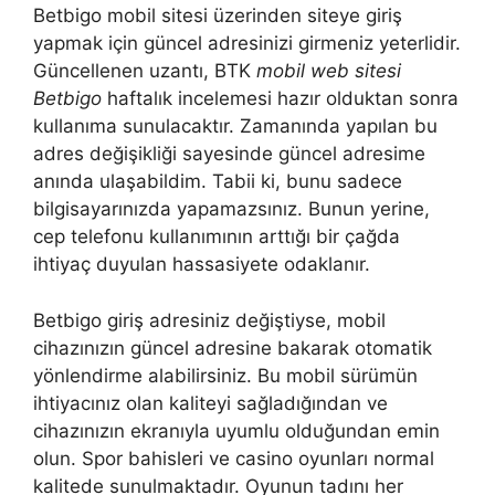
Betbigo mobil sitesi üzerinden siteye giriş
yapmak için güncel adresinizi girmeniz yeterlidir.
Güncellenen uzantı, BTK
mobil web sitesi
Betbigo
haftalık incelemesi hazır olduktan sonra
kullanıma sunulacaktır. Zamanında yapılan bu
adres değişikliği sayesinde güncel adresime
anında ulaşabildim. Tabii ki, bunu sadece
bilgisayarınızda yapamazsınız. Bunun yerine,
cep telefonu kullanımının arttığı bir çağda
ihtiyaç duyulan hassasiyete odaklanır.
Betbigo giriş adresiniz değiştiyse, mobil
cihazınızın güncel adresine bakarak otomatik
yönlendirme alabilirsiniz. Bu mobil sürümün
ihtiyacınız olan kaliteyi sağladığından ve
cihazınızın ekranıyla uyumlu olduğundan emin
olun. Spor bahisleri ve casino oyunları normal
kalitede sunulmaktadır. Oyunun tadını her