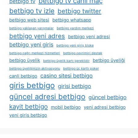
betbigo tv canli maç
betbigo tv
betbigo tv izle
betbigo twitter
betbigo web sitesi
betbigo whatsapp
betbigo yaklaşan yarışmalar
betbigo yardım merkezi
betbigo yeni adres
betbigo yeni adresi
betbigo yeni giris
betbigo yeni giriş bloke
betbigo çağrı merkezi hizmetleri
betbigo çevrimiçi destek
betbigo üyelik
betbigo üyeliği
betbigo üyelik kartı gereklidir
betbigo üyeliğinizin aktivasyonu
betbigo üç kartlı poker
casino sitesi betbigo
canli betbigo
giris betbigo
girisi betbigo
güncel adresi betbigo
güncel betbigo
kayit betbigo
mobil betbigo
yeni adresi betbigo
yeni giris betbigo