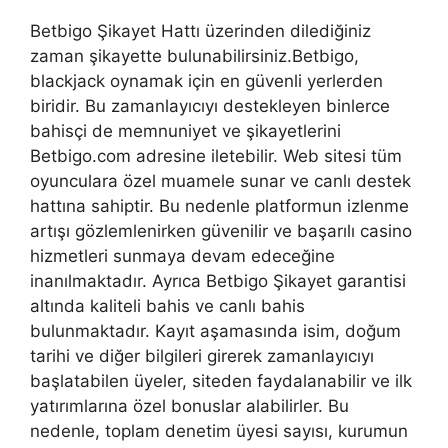
Betbigo Şikayet Hattı üzerinden dilediğiniz
zaman şikayette bulunabilirsiniz.Betbigo,
blackjack oynamak için en güvenli yerlerden
biridir. Bu zamanlayıcıyı destekleyen binlerce
bahisçi de memnuniyet ve şikayetlerini
Betbigo.com adresine iletebilir. Web sitesi tüm
oyunculara özel muamele sunar ve canlı destek
hattına sahiptir. Bu nedenle platformun izlenme
artışı gözlemlenirken güvenilir ve başarılı casino
hizmetleri sunmaya devam edeceğine
inanılmaktadır. Ayrıca Betbigo Şikayet garantisi
altında kaliteli bahis ve canlı bahis
bulunmaktadır. Kayıt aşamasında isim, doğum
tarihi ve diğer bilgileri girerek zamanlayıcıyı
başlatabilen üyeler, siteden faydalanabilir ve ilk
yatırımlarına özel bonuslar alabilirler. Bu
nedenle, toplam denetim üyesi sayısı, kurumun