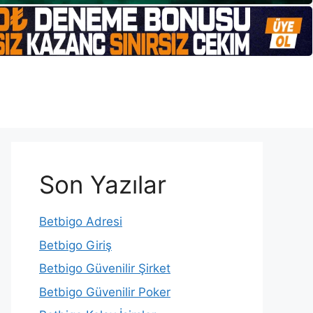
Son Yazılar
Betbigo Adresi
Betbigo Giriş
Betbigo Güvenilir Şirket
Betbigo Güvenilir Poker