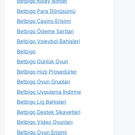
Betbigo Kolay İsimler
Betbigo Para Dönüşümü
Betbigo Casino Erişimi
Betbigo Ödeme Şartları
Betbigo Voleybol Bahisleri
Betbigo
Betbigo Günlük Oyun
Betbigo Hızlı Prosedürler
Betbigo Oyun Grupları
Betbigo Uygulama İndirme
Betbigo Lig Bahisleri
Betbigo Destek Şikayetleri
Betbigo Video Oyunları
Betbigo Oyun Erişimi