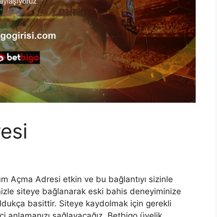
esi
m Açma Adresi etkin ve bu bağlantıyı sizinle
enizle siteye bağlanarak eski bahis deneyiminize
dukça basittir. Siteye kaydolmak için gerekli
ci anlamanızı sağlayacağız. Betbigo üyelik