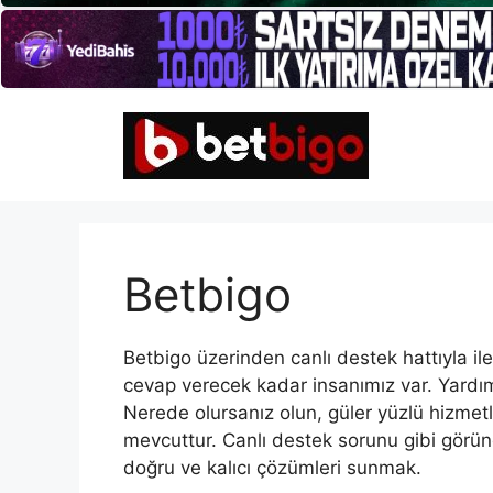
İçeriğe
atla
Betbigo
Betbigo üzerinden canlı destek hattıyla i
cevap verecek kadar insanımız var. Yardım 
Nerede olursanız olun, güler yüzlü hizmet
mevcuttur. Canlı destek sorunu gibi görüne
doğru ve kalıcı çözümleri sunmak.