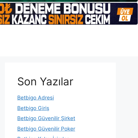
Son Yazılar
Betbigo Adresi
Betbigo Giriş
Betbigo Güvenilir Şirket
Betbigo Güvenilir Poker